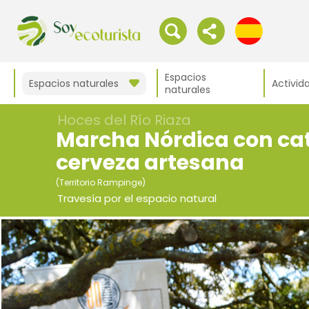
Espacios
Espacios naturales
Activid
naturales
Hoces del Río Riaza
Marcha Nórdica con ca
cerveza artesana
(Territorio Rampinge)
Travesía por el espacio natural