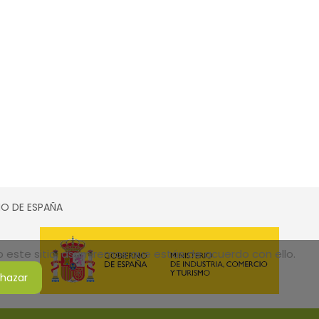
SMO DE ESPAÑA
do este sitio, asumiremos que estás de acuerdo con ello.
hazar