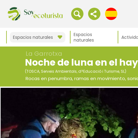
Espacios
Espacios naturales
Activid
naturales
La Garrotxa
Noche de luna en el ha
(TOSCA, Serveis Ambientals, d?Educació i Turisme, SL)
Rocas en penumbra, ramas en movimiento, soni