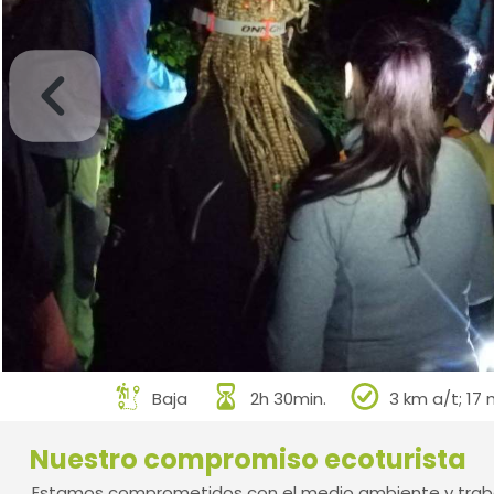
Baja
2h 30min.
3 km a/t; 17 
Nuestro compromiso ecoturista
Estamos comprometidos con el medio ambiente y traba