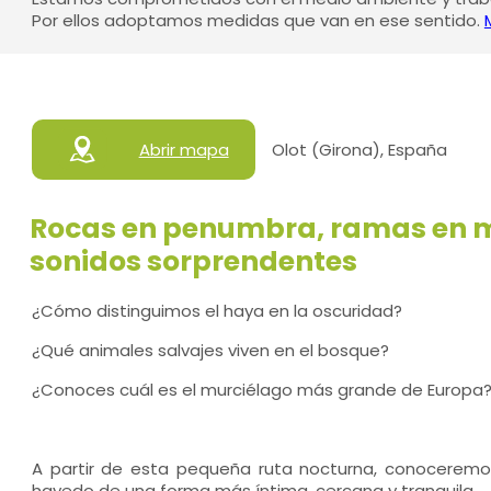
Por ellos adoptamos medidas que van en ese sentido.
Abrir mapa
Olot (Girona), España
Rocas en penumbra, ramas en 
sonidos sorprendentes
¿Cómo distinguimos el haya en la oscuridad?
¿Qué animales salvajes viven en el bosque?
¿Conoces cuál es el murciélago más grande de Europa
A partir de esta pequeña ruta nocturna, conocere
hayedo de una forma más íntima, cercana y tranquila.