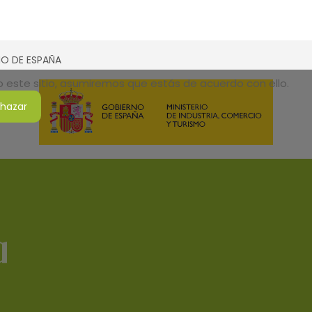
SMO DE ESPAÑA
do este sitio, asumiremos que estás de acuerdo con ello.
hazar