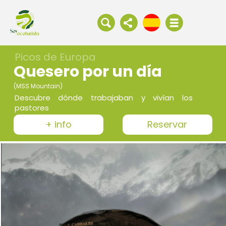
Picos de Europa
Quesero por un día
(MSS Mountain)
Descubre dónde trabajaban y vivían los
pastores
+ info
Reservar