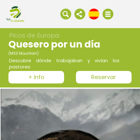
Picos de Europa
Quesero por un día
(MSS Mountain)
Descubre dónde trabajaban y vivían los
pastores
+ info
Reservar