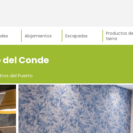
Productos de
ades
Alojamientos
Escapadas
tierra
e del Conde
tros del Puerto