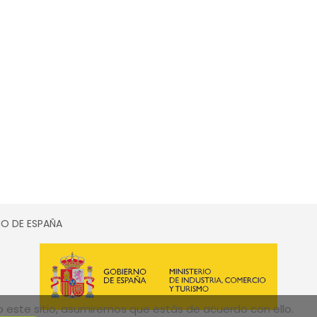
SMO DE ESPAÑA
do este sitio, asumiremos que estás de acuerdo con ello.