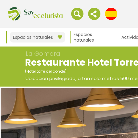
Espacios
Espacios naturales
Activid
naturales
La Gomera
Restaurante Hotel Torr
(Hotel torre del conde)
Ubicación privilegiada, a tan solo metros 500 me