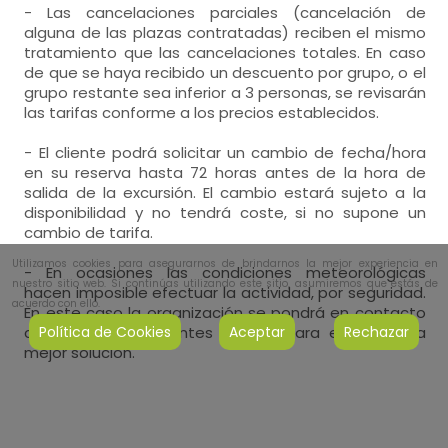
- Las cancelaciones parciales (cancelación de
alguna de las plazas contratadas) reciben el mismo
tratamiento que las cancelaciones totales. En caso
de que se haya recibido un descuento por grupo, o el
grupo restante sea inferior a 3 personas, se revisarán
las tarifas conforme a los precios establecidos.
- El cliente podrá solicitar un cambio de fecha/hora
en su reserva hasta 72 horas antes de la hora de
salida de la excursión. El cambio estará sujeto a la
disponibilidad y no tendrá coste, si no supone un
cambio de tarifa.
Utilizamos cookies para asegurarnos de brindarnos la mejor experiencia en
- En ocasiones las condiciones meteorológicas
nuestro sitio web. Si continúas utilizando este sitio, asumiremos que estás de
hacen imposible efectuar la actividad, por seguridad.
acuerdo con ello.
En este caso la organización se pondrá en contacto
con el cliente, lo antes posible para encontrar la
Política de Cookies
Aceptar
Rechazar
mejor solución.