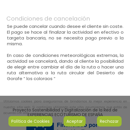
Condiciones de cancelación
Se puede cancelar cuando desee el cliente sin coste.
El pago se hace al finalizar la actividad en efectivo o
targeta bancaria, no se necesita pago previo a la
misma.
En caso de condiciones meteorológicas extremas, la
actividad se cancelará, dando al cliente la posibilidad
de elegir entre cambiar el día de la ruta o hacer una
ruta alternativa a la ruta circular del Desierto de
Gorafe “ los coloraos “
Utilizamos cookies para asegurarnos de brindarnos la mejor experiencia en
nuestro sitio web. Si continúas utilizando este sitio, asumiremos que estás de
Proyecto Sostenibilidad y Digitalización de la Red de
acuerdo con ello.
EXPERIENCIAS ECOTURISMO DE ESPAÑA
Política de Cookies
Aceptar
Rechazar