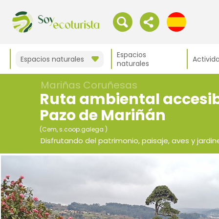
Espacios
Espacios naturales
Activid
naturales
Mariñas Coruñesas
Ruta ambiental accesibl
Pazo de Mariñán
(Cem, s.coop.galega )
Disfrutando del patrimonio, paisaje, aves y jar