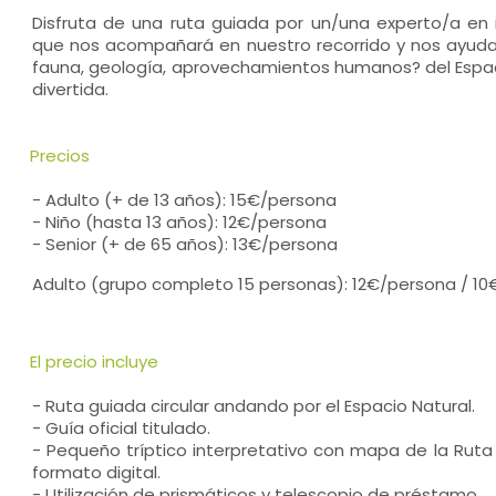
Disfruta de una ruta guiada por un/una experto/a en 
que nos acompañará en nuestro recorrido y nos ayudará 
fauna, geología, aprovechamientos humanos? del Espa
divertida.
Precios
- Adulto (+ de 13 años): 15€/persona
- Niño (hasta 13 años): 12€/persona
- Senior (+ de 65 años): 13€/persona
Adulto (grupo completo 15 personas): 12€/persona / 10
El precio incluye
- Ruta guiada circular andando por el Espacio Natural.
- Guía oficial titulado.
- Pequeño tríptico interpretativo con mapa de la Rut
formato digital.
- Utilización de prismáticos y telescopio de préstamo.