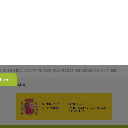
do este sitio, asumiremos que estás de acuerdo con ello.
hazar
SMO DE ESPAÑA