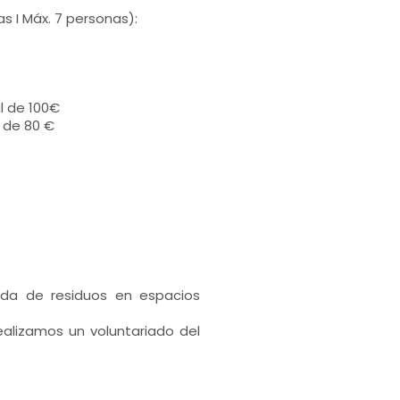
s I Máx. 7 personas):
l de 100€
 de 80 €
ida de residuos en espacios
lizamos un voluntariado del