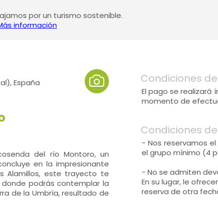
jamos por un turismo sostenible.
Más información
Condiciones de
al), España
El pago se realizará
momento de efectuar
o
Condiciones de
- Nos reservamos el 
el grupo mínimo (4 p
osenda del río Montoro, un
 concluye en la impresionante
- No se admiten devo
s Alamillos, este trayecto te
En su lugar, le ofrec
a, donde podrás contemplar la
reserva de otra fecha
rra de la Umbría, resultado de