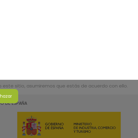
do este sitio, asumiremos que estás de acuerdo con ello.
hazar
SMO DE ESPAÑA