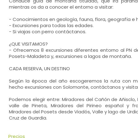
Conduce guía de montaña titulado, que irá parando
mientras os da a conocer el entorno a visitar:
- Conocimientos en geología, fauna, flora, geografía e hi
- Excursiones para todas las edades.
- Si viajas con perro contáctanos.
¿QUE VISITAMOS?
- Ofrecemos 8 excursiones diferentes entorno al PN d
Posets-Maladeta y, excursiones a lagos de montaña.
CADA RESERVA, UN DESTINO
Según la época del año escogeremos la ruta con mej
hecho excursiones con Solomonte, contáctanos y visitar
Podemos elegir entre: Miradores del Cañón de Añisclo,
valle de Pineta, Miradores del Pirineo español y fr
Miradores del Posets desde Viadós, Valle y lago de Urdic
Cruz de Guardia.
Precios