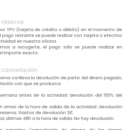
 reserva
 por TPV (tarjeta de crédito o débito) en el momento de
El pago restante se puede realizar con tarjeta o efectivo
tividad en nuestra oficina.
amos a recogerte, el pago sólo se puede realizar en
 el importe exacto.
 cancelación
eserva conlleva la devolución de parte del dinero pagado,
elación con que se produzca:
 semana antes de la actividad: devolución del 100% del
h antes de la hora de salida de la actividad: devolución
reserva. Gastos de devolución 2€.
as últimas 48h a la hora de salida: No hay devolución.
es parciales (cancelación de alguna de las plazas