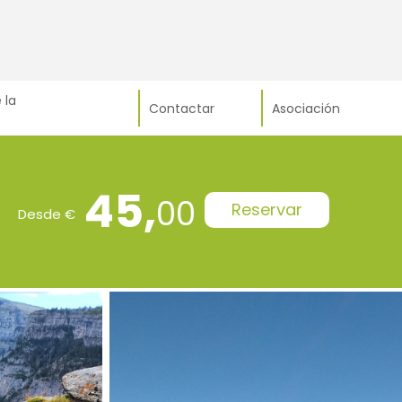
 la
Contactar
Asociación
45,
00
Reservar
Desde €