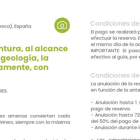
Condiciones de
esca), España
El pago se realizará
efectuar la reserva. 
el mismo día de la ac
tura, al alcance
IMPORTANTE: Si pas
 geología, la
efectivo al guía, por
damente, con
Condiciones de
La anulación de la r
en función de la ant
ES.
- Anulación hasta 1
pago de reserva.
- Anulación hasta 72
ones amenas convierten cada
del 50% del pago de 
 Pirineo, siempre con la máxima
- Anulación durante l
- Las cancelacion