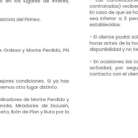
 en los lugares de interés,
contratadas) recibe
En caso de que se ha
sea inferior a 3 per
storia del Pirineo.
establecidos.
- El cliente podrá s
horas antes de la hor
disponibilidad y no t
e Ordesa y Monte Perdido, PN
- En ocasiones las 
actividad, por seg
contacto con el clien
ores condiciones. Si ya has
emos otro lugar distinto.
 Miradores de Monte Perdido y
ancés, Miradores de Escuaín,
eto, Ibón de Plan y Ruta por la