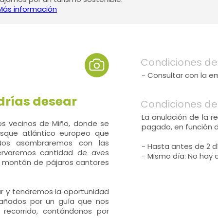
Más información
Condiciones de
- Consultar con la e
drías desear
Condiciones de
La anulación de la r
os vecinos de Miño, donde se
pagado, en función 
osque atlántico europeo que
 Nos asombraremos con las
- Hasta antes de 2 dí
servaremos cantidad de aves
- Mismo día: No hay 
n montón de pájaros cantores
ar y tendremos la oportunidad
pañados por un guía que nos
l recorrido, contándonos por