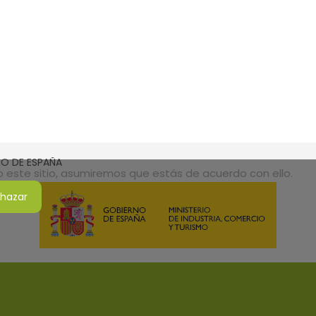
SMO DE ESPAÑA
do este sitio, asumiremos que estás de acuerdo con ello.
hazar