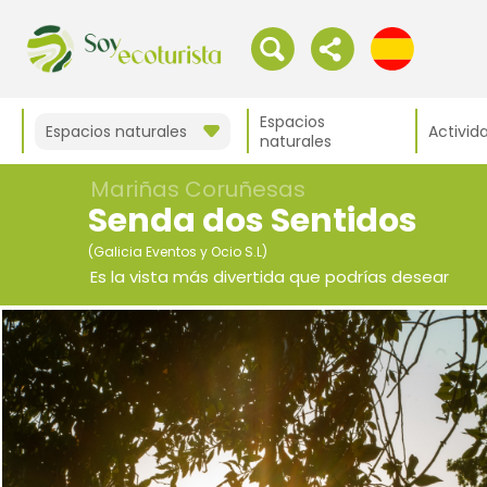
Espacios
Espacios naturales
Activid
naturales
Mariñas Coruñesas
Senda dos Sentidos
(Galicia Eventos y Ocio S.L)
Es la vista más divertida que podrías desear