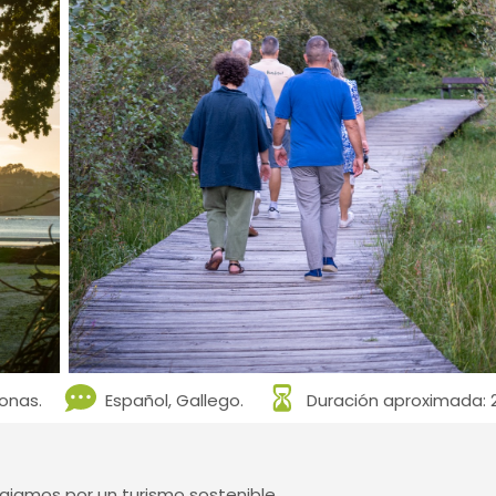
onas.
Español, Gallego.
Duración aproximada: 2
jamos por un turismo sostenible.