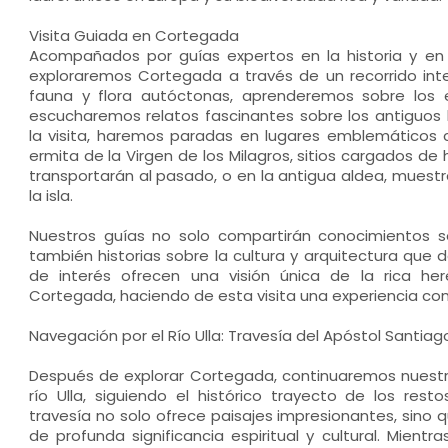
Visita Guiada en Cortegada
Acompañados por guías expertos en la historia y en e
exploraremos Cortegada a través de un recorrido inte
fauna y flora autóctonas, aprenderemos sobre los 
escucharemos relatos fascinantes sobre los antiguos h
la visita, haremos paradas en lugares emblemáticos c
ermita de la Virgen de los Milagros, sitios cargados de h
transportarán al pasado, o en la antigua aldea, muestr
la isla.
Nuestros guías no solo compartirán conocimientos sob
también historias sobre la cultura y arquitectura que da
de interés ofrecen una visión única de la rica here
Cortegada, haciendo de esta visita una experiencia com
Navegación por el Río Ulla: Travesía del Apóstol Santiag
Después de explorar Cortegada, continuaremos nuest
río Ulla, siguiendo el histórico trayecto de los rest
travesía no solo ofrece paisajes impresionantes, sin
de profunda significancia espiritual y cultural. Mient