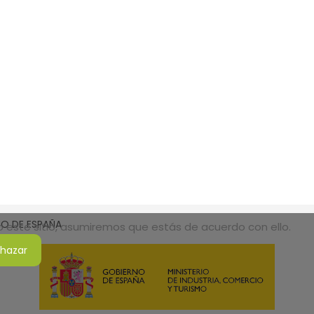
SMO DE ESPAÑA
do este sitio, asumiremos que estás de acuerdo con ello.
hazar