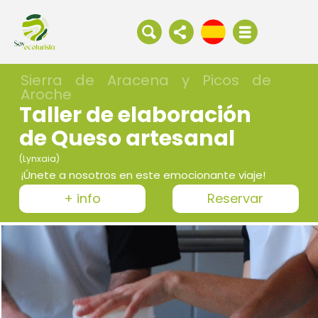
Sierra de Aracena y Picos de
Aroche
Taller de elaboración
de Queso artesanal
(Lynxaia)
¡Únete a nosotros en este emocionante viaje!
+ info
Reservar