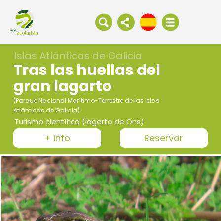
Islas Atlánticas de Galicia
Tras las huellas del
gran lagarto
(Parque Nacional Marítimo-Terrestre de las Islas
Atlánticas de Galicia)
Turismo científico (lagarto de Ons)
+ info
Reservar