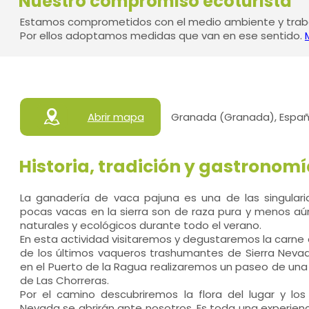
Nuestro compromiso ecoturista
Estamos comprometidos con el medio ambiente y traba
Por ellos adoptamos medidas que van en ese sentido.
Abrir mapa
Granada (Granada), Espa
Historia, tradición y gastronom
La ganadería de vaca pajuna es una de las singular
pocas vacas en la sierra son de raza pura y menos aú
naturales y ecológicos durante todo el verano.
En esta actividad visitaremos y degustaremos la carne 
de los últimos vaqueros trashumantes de Sierra Nevad
en el Puerto de la Ragua realizaremos un paseo de una 
de Las Chorreras.
Por el camino descubriremos la flora del lugar y los
Nevada se abrirán ante nosotros. Es toda una experien