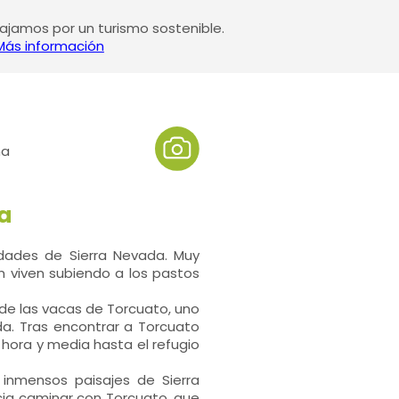
jamos por un turismo sostenible.
Más información
ña
ía
idades de Sierra Nevada. Muy
n viven subiendo a los pastos
de las vacas de Torcuato, uno
a. Tras encontrar a Torcuato
hora y media hasta el refugio
 inmensos paisajes de Sierra
cia caminar con Torcuato, que