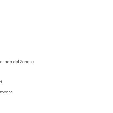
uesado del Zenete.
d.
lmente.