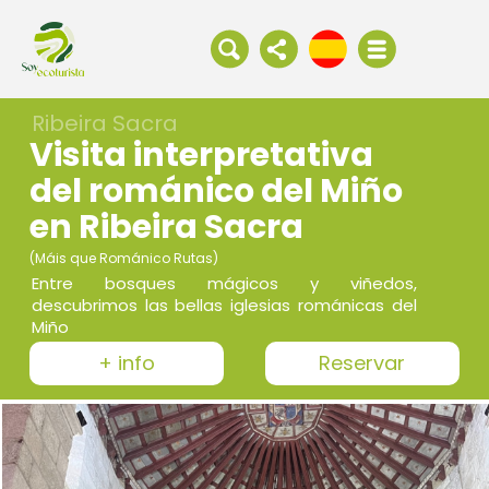
Ribeira Sacra
Visita interpretativa
del románico del Miño
en Ribeira Sacra
(Máis que Románico Rutas)
Entre bosques mágicos y viñedos,
descubrimos las bellas iglesias románicas del
Miño
+ info
Reservar