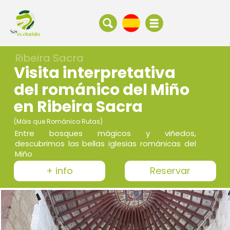
Ribeira Sacra
Visita interpretativa
del románico del Miño
en Ribeira Sacra
(Máis que Románico Rutas)
Entre bosques mágicos y viñedos,
descubrimos las bellas iglesias románicas del
Miño
+ info
Reservar