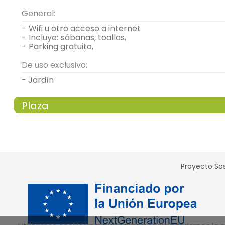
General:
-
wifi u otro acceso a internet
-
incluye:
sábanas, toallas,
-
parking gratuito,
De uso exclusivo:
- Jardín
Plaza
habitación con varias camas
Proyecto Sos
- cama individual (90x190 cm.)
Calefacción,
armario,