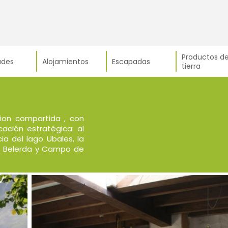
Productos de
ades
Alojamientos
Escapadas
tierra
ion compartida , con
cación estratégica: al
ia del lago Ubales, la
, Belerda y Campo de