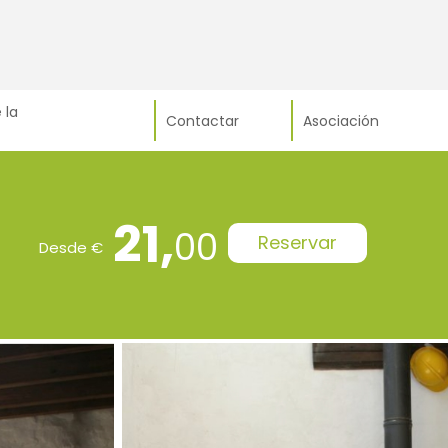
 la
Contactar
Asociación
21,
00
Reservar
Desde €