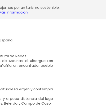
jamos por un turismo sostenible.
Más información
, España
atural de Redes
de Asturias: el Albergue Les
Brañafría, un encantador pueblo
naturaleza virgen y contempla
os y a poca distancia del lago
es, Belerda y Campo de Caso.