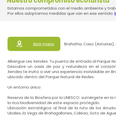
Nuestro compromiso ecoturista
Estamos comprometidos con el medio ambiente y traba
Por ellos adoptamos medidas que van en ese sentido.
Abrir mapa
Brañafria, Caso (Asturias)
Albergue Les Xendes: Tu puerta de entrada al Parque N
Descubre un oasis de paz y naturaleza en el corazón 
Xendes te invita a vivir una experiencia inolvidable en 
ubicado dentro del Parque Natural de Redes.
Un entorno único:
Reserva de la Biosfera por la UNESCO: sumérgete en la 
la rica biodiversidad de este espacio protegido.
Ubicación estratégica: al final de la ruta de los Arrud
Ubales, la Vega de Brañagallones, Caleao, Soto de Agu