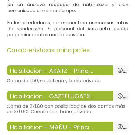
en un enclave rodeado de naturaleza y bien
comunicado al mismo tiempo.
En los alrededores, se encuentran numerosas rutas
de senderismo. El personal del Arrizurieta puede
proporcionar información turística.
Características principales
Habitacion - AKATZ - Principal
Cama de 1.50, supletoria y baño privado.
-
habitación con:
1 Habitación
Habitacion - GAZTELUGATXE - Principal
-
16 m², bonitas vistas, calefacción,
Cama de 2x1.80 con posibilidad de dos camas más
General:
de 2x0.90. Cuenta con baño privado.
-
wifi u otro acceso a internet
-
habitación con:
1 Habitación
-
no admite mascota
Habitacion - MAÑU - Principal
-
16 m²,
-
espacio libre de humos
-
incluye:
sábanas, toallas,