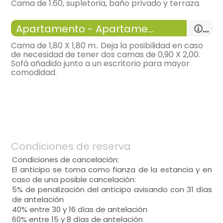
Cama de 1.60, supletoria, baño privado y terraza.
-
parking gratuito,
General:
-
habitación con:
1 Habitación
Distribución:
Apartamento - Apartamendua - Principal
-
16 m²,
Distribución:
Cama de 1,80 X 1,80 m.. Deja la posibilidad en caso
General:
de necesidad de tener dos camas de 0,90 X 2,00.
Sofá añadido junto a un escritorio para mayor
comodidad.
Distribución:
habitación individual
-
apartamento con:
salón comedor, Cocina, 1
habitación individual
Habitación y 1 Baño
- cama de matrimonio (150x200 cm.)
-
65 m²,
- cama de matrimonio (180x200 cm.)
- cama supletoria para 1 persona
- cama supletoria para 1 persona = 2
General:
habitación de matrimonio
Calefacción,
armario,
Calefacción,
armario,
Condiciones de reserva
- cama de matrimonio (160x200 cm.)
Distribución:
bonitas vistas,
Condiciones de cancelación:
bonitas vistas,
salón comedor
El anticipo se toma como fianza de la estancia y en
-
sofá dos plazas, cama supletoria para 1
Calefacción,
armario,
- Habitación con cuarto de baño (con ducha
caso de una posible cancelación:
persona = 2, sillas = 4, mesa de centro, mesa
- Habitación con cuarto de baño (con ducha
en vez de baño). Incluye:
5% de penalización del anticipo avisando con 31 días
de comedor,
terraza-solarium,
bonitas vistas,
en vez de baño). Incluye:
de antelación
-
tv,
WC,
lavabo,
ducha,
-
calefacción,
40% entre 30 y 16 días de antelación
WC,
lavabo,
ducha,
- Habitación con cuarto de baño (con ducha
60% entre 15 y 8 días de antelación