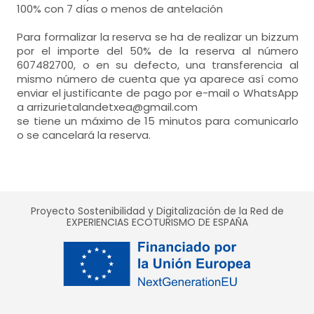
cocina
secador de pelo,
toallas,
en vez de baño). Incluye:
100% con 7 días o menos de antelación
secador de pelo,
toallas,
-
cocina abierta al salón
-
vitrocerámicamicroondas, frigorífico,
Amenities,
papel wc,
WC,
lavabo,
ducha,
Amenities,
papel wc,
Para formalizar la reserva se ha de realizar un bizzum
-
menaje de cocina, cafetera, tostadora,
-
lavadora, secadora,
por el importe del 50% de la reserva al número
secador de pelo,
toallas,
En zonas comunes:
607482700, o en su defecto, una transferencia al
Amenities,
papel wc,
mismo número de cuenta que ya aparece así como
- Jardín, Zona de merendero
enviar el justificante de pago por e-mail o WhatsApp
a arrizurietalandetxea@gmail.com
se tiene un máximo de 15 minutos para comunicarlo
o se cancelará la reserva.
habitación doble
- cama de matrimonio (150x200 cm.)
- cama supletoria para 1 persona = 2
Calefacción,
armario,
Proyecto Sostenibilidad y Digitalización de la Red de
EXPERIENCIAS ECOTURISMO DE ESPAÑA
mesa de estudio,
baños = 1
-
aseo
-
incluye: wc, lavabo, ducha, secador de pelo,
toallas, amenities, papel wc