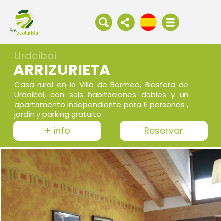
Urdaibai
ARRIZURIETA
Casa rural en la Villa de Bermeo, Biosfera de
Urdaibai, con seis habitaciones dobles y un
apartamento independiente para 6 personas ,
jardín y parking gratuito
+ info
Reservar