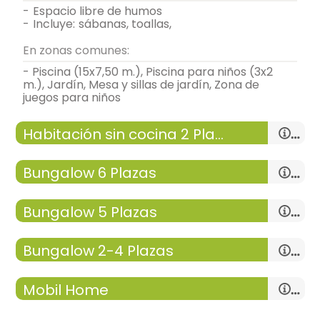
-
espacio libre de humos
-
incluye:
sábanas, toallas,
En zonas comunes:
- Piscina (15x7,50 m.), Piscina para niños (3x2
m.), Jardín, Mesa y sillas de jardín, Zona de
juegos para niños
Habitación sin cocina 2 Plazas
Bungalow 6 Plazas
salón
Bungalow 5 Plazas
-
sofa_rinconera, mesa auxiliar,
-
tv,
habitación doble
-
terraza-solarium,
salón
Bungalow 2-4 Plazas
- cama individual = 2 (90x190 cm.)
-
sofa_rinconera, mesa auxiliar,
cocina
-
tv,
- cama de matrimonio (135x190 cm.)
-
cocina de gashorno, microondas,
-
terraza-solarium,
salón
-
menaje de cocina, batidora , tostadora,
Mobil Home
-
sofa_rinconera, mesa auxiliar,
-
mesa,
cocina
Calefacción,
Aire acondicionado,
-
tv,
-
cocina de gashorno, microondas,
-
terraza-solarium,
salón