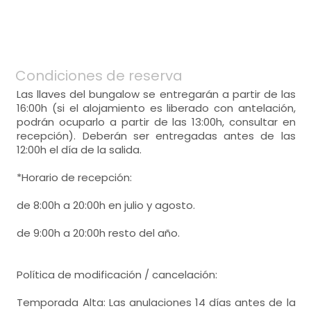
-
menaje de cocina, batidora , tostadora,
armario,
-
sofa_rinconera, mesa de centro,
-
mesa,
cocina
-
tv,
-
cocina de gashorno, microondas,
-
calefacción,
- habitación con cuarto de baño. Incluye:
-
menaje de cocina, batidora , tostadora,
-
salida directa al jardín,
-
mesa,
habitación de matrimonio
WC,
lavabo,
ducha,
toallas,
cocina
Condiciones de reserva
-
cocina de gasmicroondas, frigorífico,
- cama de matrimonio (135x190 cm.)
Amenities,
papel wc,
-
menaje de cocina, cafetera, batidora ,
Las llaves del bungalow se entregarán a partir de las
habitación de matrimonio
tostadora,
16:00h (si el alojamiento es liberado con antelación,
Calefacción,
podrán ocuparlo a partir de las 13:00h, consultar en
- cama de matrimonio (135x190 cm.)
recepción). Deberán ser entregadas antes de las
habitación de matrimonio
12:00h el día de la salida.
Calefacción,
- cama de matrimonio (135x190 cm.)
*Horario de recepción:
habitación de matrimonio
Calefacción,
de 8:00h a 20:00h en julio y agosto.
- cama de matrimonio (135x190 cm.)
habitación con varias camas
de 9:00h a 20:00h resto del año.
- cama individual = 2 (90x190 cm.)
Calefacción,
- cama de matrimonio (135x190 cm.)
habitación con varias camas
Política de modificación / cancelación:
- cama individual = 3 (90x190 cm.)
Calefacción,
habitación con dos camas
Temporada Alta: Las anulaciones 14 días antes de la
Calefacción,