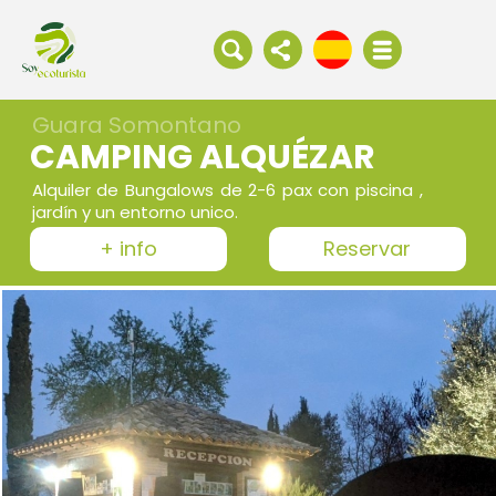
Guara Somontano
CAMPING ALQUÉZAR
Alquiler de Bungalows de 2-6 pax con piscina ,
jardín y un entorno unico.
+ info
Reservar