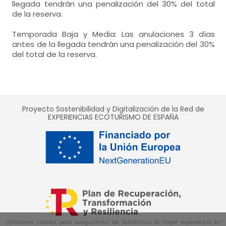
- cama individual = 2 (90x190 cm.)
llegada tendrán una penalización del 30% del total
baños = 1
de la reserva.
-
aseo
habitación doble
Calefacción,
baños = 1
-
incluye: wc, lavabo, ducha, toallas, amenities,
Temporada Baja y Media: Las anulaciones 3 días
-
aseo
- cama individual = 2 (90x190 cm.)
antes de la llegada tendrán una penalización del 30%
-
incluye: wc, lavabo, ducha, toallas, amenities,
baños = 1
del total de la reserva.
-
aseo
baños = 1
-
incluye: wc, lavabo, ducha, toallas, amenities,
-
aseo
-
incluye: wc, lavabo, ducha, toallas, amenities,
Proyecto Sostenibilidad y Digitalización de la Red de
EXPERIENCIAS ECOTURISMO DE ESPAÑA
Utilizamos cookies para asegurarnos de brindarnos la mejor experiencia en