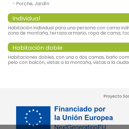
- Porche, Jardín
Individual
Habitación individual para una persona con cama indi
zona de montaña, terraza armario, ropa de cama, toa
Habitación doble
habitación individual
Habitaciones dobles, con una o dos camas, baño comp
pelo con balcón, vistas a la montaña, vistas a la ciud
- cama individual (90x190 cm.)
habitación doble
baños = 1
-
cuarto de baño
Proyecto Sos
-
incluye: wc, lavabo, bañera,
- cama individual = 2 (90x190 cm.)