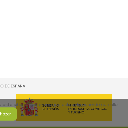
SMO DE ESPAÑA
do este sitio, asumiremos que estás de acuerdo con ello.
hazar