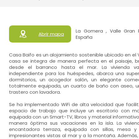
La Gomera , Valle Gran R
Abrir mapa
España
Casa Baifo es un alojamiento sostenible ubicado en el Val
casa se integra de manera perfecta en el paisaje, b
desde el barranco hasta el mar. La vivienda va
independiente para los huéspedes, abarca una super
dormitorios, un acogedor salón, un elegante com
totalmente equipada, un cuarto de baño con aseo, un 
trastero con lavadora.
Se ha implementado WiFi de alta velocidad que facilita
espacio de trabajo que incluye un escritorio con m
equipada con un Smart-TV, libros y material informativ
manera óptima sus vacaciones en la isla. La vivi
encantadora terraza, equipada con sillas, mesa 
impresionantes vistas al mar y a la montaña. Además,