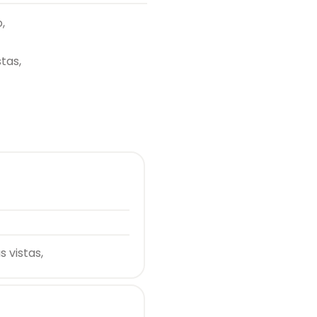
,
stas,
s vistas,