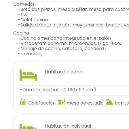
comedor
-
sofá dos plazas, mesa auxiliar, mesa para cuatro
-
tv,
-
calefacción,
-
salida directa al jardín, muy luminoso, bonitas vi
cocina
-
cocina americana integrada en el salón
-
vitrocerámicahorno, microondas, frigorífico,
-
menaje de cocina, cafetera, batidora ,
-
lavadora,
habitación doble
- cama individual = 2 (90x190 cm.)
Calefacción,
mesa de estudio,
bonita
habitación individual