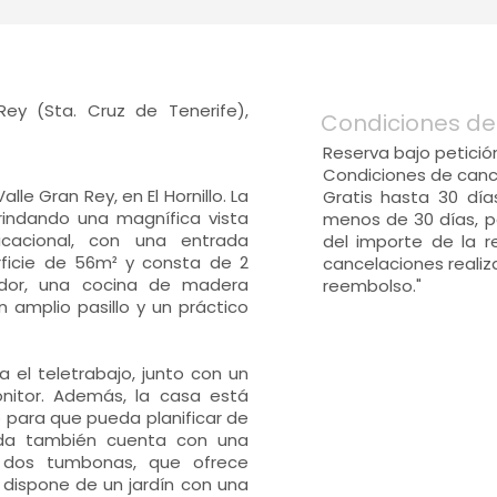
ey (Sta. Cruz de Tenerife),
Condiciones de
Reserva bajo petició
Condiciones de cance
le Gran Rey, en El Hornillo. La
Gratis hasta 30 día
rindando una magnífica vista
menos de 30 días, pe
cacional, con una entrada
del importe de la r
ficie de 56m² y consta de 2
cancelaciones reali
edor, una cocina de madera
reembolso."
amplio pasillo y un práctico
 el teletrabajo, junto con un
onitor. Además, la casa está
o para que pueda planificar de
enda también cuenta con una
y dos tumbonas, que ofrece
 dispone de un jardín con una