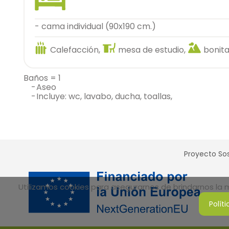
- cama individual (90x190 cm.)
Calefacción,
mesa de estudio,
bonita
baños = 1
-
aseo
-
incluye: wc, lavabo, ducha, toallas,
Proyecto Sos
Utilizamos cookies para asegurarnos de brindarnos la me
Polít