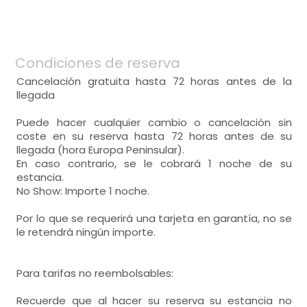
bonitas vistas,
- habitación con cuarto de baño. Incluye:
habitación doble
Condiciones de reserva
WC,
lavabo,
ducha,
- cama de matrimonio (200x200 cm.)
Cancelación gratuita hasta 72 horas antes de la
- sofá-cama (2 personas)
llegada
Puede hacer cualquier cambio o cancelación sin
- habitación con cuarto de baño. Incluye:
coste en su reserva hasta 72 horas antes de su
llegada (hora Europa Peninsular).
WC,
lavabo,
ducha,
En caso contrario, se le cobrará 1 noche de su
estancia.
No Show: Importe 1 noche.
Por lo que se requerirá una tarjeta en garantía, no se
le retendrá ningún importe.
Para tarifas no reembolsables:
Recuerde que al hacer su reserva su estancia no