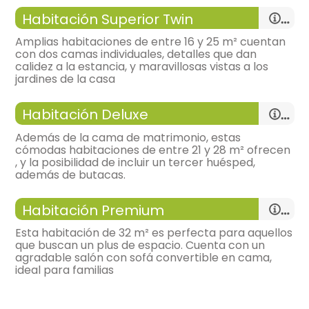
- cama individual (90x180 cm.)
Habitación Superior Twin
bonitas vistas,
Amplias habitaciones de entre 16 y 25 m² cuentan
con dos camas individuales, detalles que dan
- habitación con cuarto de baño. Incluye:
calidez a la estancia, y maravillosas vistas a los
habitación doble
jardines de la casa
WC,
lavabo,
ducha,
- cama individual = 2 (90x190 cm.)
Habitación Deluxe
- habitación con cuarto de baño. Incluye:
Además de la cama de matrimonio, estas
cómodas habitaciones de entre 21 y 28 m² ofrecen
WC,
lavabo,
ducha,
, y la posibilidad de incluir un tercer huésped,
habitación doble
además de butacas.
- cama individual (90x190 cm.)
Habitación Premium
- habitación con cuarto de baño. Incluye:
Esta habitación de 32 m² es perfecta para aquellos
que buscan un plus de espacio. Cuenta con un
WC,
ducha,
agradable salón con sofá convertible en cama,
habitación con varias camas
ideal para familias
- cama de matrimonio (200x200 cm.)