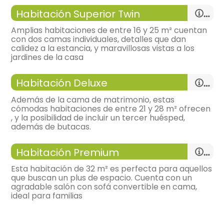
- cama individual (90x180 cm.)
Habitación Superior Twin
bonitas vistas,
Amplias habitaciones de entre 16 y 25 m² cuentan
con dos camas individuales, detalles que dan
- habitación con cuarto de baño. Incluye:
calidez a la estancia, y maravillosas vistas a los
habitación doble
jardines de la casa
WC,
lavabo,
ducha,
- cama individual = 2 (90x190 cm.)
Habitación Deluxe
- habitación con cuarto de baño. Incluye:
Además de la cama de matrimonio, estas
cómodas habitaciones de entre 21 y 28 m² ofrecen
WC,
lavabo,
ducha,
, y la posibilidad de incluir un tercer huésped,
habitación doble
además de butacas.
- cama individual (90x190 cm.)
Habitación Premium
- habitación con cuarto de baño. Incluye:
Esta habitación de 32 m² es perfecta para aquellos
que buscan un plus de espacio. Cuenta con un
WC,
ducha,
agradable salón con sofá convertible en cama,
habitación con varias camas
ideal para familias
- cama de matrimonio (200x200 cm.)