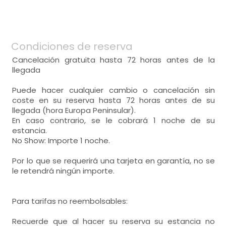
bonitas vistas,
- habitación con cuarto de baño. Incluye:
habitación doble
Condiciones de reserva
WC,
lavabo,
ducha,
- cama de matrimonio (200x200 cm.)
Cancelación gratuita hasta 72 horas antes de la
- sofá-cama (2 personas)
llegada
Puede hacer cualquier cambio o cancelación sin
- habitación con cuarto de baño. Incluye:
coste en su reserva hasta 72 horas antes de su
llegada (hora Europa Peninsular).
WC,
lavabo,
ducha,
En caso contrario, se le cobrará 1 noche de su
estancia.
No Show: Importe 1 noche.
Por lo que se requerirá una tarjeta en garantía, no se
le retendrá ningún importe.
Para tarifas no reembolsables:
Recuerde que al hacer su reserva su estancia no