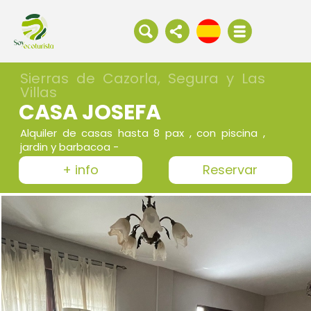
Sierras de Cazorla, Segura y Las
Villas
CASA JOSEFA
Alquiler de casas hasta 8 pax , con piscina ,
jardin y barbacoa -
+ info
Reservar