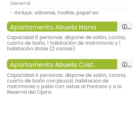
General:
-
incluye:
sábanas, toallas, papel wc
Apartamento Abuela Nana
Capacidad 6 personas: dispone de salón, cocina,
cuarto de baño, 1 habitación de matrimonio y 1
habitación doble (2 camas)
-
apartamento con:
salón, Cocina, 2 Habitaciones
Apartamento Abuela Cristina
y 1 Baño
-
Capacidad 4 personas: dispone de salón, cocina,
cuarto de baño con jacuzzi, habitación de
General:
matrimonio y patio con vistas al Pantano y a la
Reserva del Cijara.
-
incluye:
sábanas, toallas, papel wc
-
apartamento con:
salón, Cocina, 1 Habitación y 1
Distribución:
Baño
salón
-
-
sofá-cama,
-
tv, video o dvd,
General:
-
chimenea, aire acondicionado,
-
muy luminoso, bonitas vistas,
-
incluye:
sábanas, toallas, papel wc