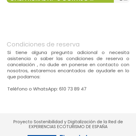
cocina
-
casa con:
salón, Cocina, 5 Habitaciones y 2 baños
General:
-
(4 placas para cocinar), horno, microondas,
-
frigorífico,
-
menaje de cocina, cafetera, batidora ,
Distribución:
General:
-
mesa,
salón
-
sofá dos plazas = 2, mesa de centro, mesa
Distribución:
Condiciones de reserva
extensible para 8 personas,
-
tv,
salón
Si tiene alguna pregunta adicional o necesita
-
chimenea,
-
sofá dos plazas = 2, mesa de centro, mesa
asistencia o saber las condiciones de reserva o
extensible para 8 personas,
cocina
cancelación , no dude en ponerse en contacto con
-
tv,
habitación doble
-
(4 placas para cocinar), horno, microondas,
nosotros, estaremos encantados de ayudarle en lo
-
chimenea,
frigorífico,
que podamos:
- cama de matrimonio (135x190 cm.)
-
menaje de cocina, cafetera, batidora ,
cocina
-
mesa,
-
(4 placas para cocinar), horno, microondas,
Teléfono o WhatsApp: 610 73 89 47
frigorífico,
Calefacción,
armario,
-
menaje de cocina, cafetera, batidora ,
-
mesa,
Proyecto Sostenibilidad y Digitalización de la Red de
habitación doble
EXPERIENCIAS ECOTURISMO DE ESPAÑA
- cama de matrimonio (135x190 cm.)
habitación doble