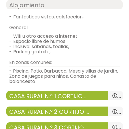
Alojamiento
-
fantasticas vistas, calefacción,
General:
-
wifi u otro acceso a internet
-
espacio libre de humos
-
incluye:
sábanas, toallas,
-
parking gratuito,
En zonas comunes:
- Piscina, Patio, Barbacoa, Mesa y sillas de jardín,
Zona de juegos para niños, Canasta de
baloncesto
CASA RURAL N.º 1 CORTIJO AURELIANO 2 A 15 PERSONAS
salón
CASA RURAL N.º 2 CORTIJO RAFAEL 2 A 12 PERSONAS -
-
sofá dos plazas = 2, mesa de centro, mesa
extensible para 8 personas,
-
tv,
-
casa con:
salón, Cocina, 6 Habitaciones y 2 baños
CASA RURAL N.º 3 CORTIJO MANUEL 2 A 10 PERSONA - 5
-
chimenea,
-