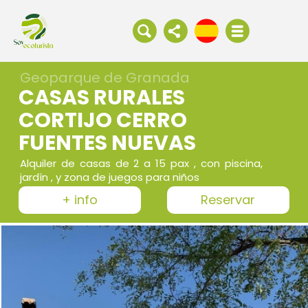
Geoparque de Granada
CASAS RURALES
CORTIJO CERRO
FUENTES NUEVAS
Alquiler de casas de 2 a 15 pax , con piscina,
jardín , y zona de juegos para niños
+ info
Reservar