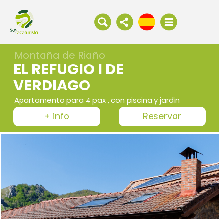
Montaña de Riaño
EL REFUGIO I DE
VERDIAGO
Apartamento para 4 pax , con piscina y jardín
+ info
Reservar