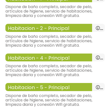
Dispone de baño completo, secador de pelo,
artículos de higiene, servicio de habitaciones,
limpieza diaria y conexión Wifi gratuita.
-
habitación con:
1 Habitación
Habitacion - 2 - Principal
-
12 m², bonitas vistas, calefacción,
Dispone de baño completo, secador de pelo,
General:
artículos de higiene, servicio de habitaciones,
limpieza diaria y conexión Wifi gratuita.
-
wifi u otro acceso a internet
-
no admite mascota
-
habitación con:
1 Habitación
-
espacio libre de humos
Habitacion - 4 - Principal
-
12 m²,
-
incluye:
sábanas, toallas,
-
no hay problemas para aparcar
Dispone de baño completo, secador de pelo,
General:
artículos de higiene, servicio de habitaciones,
Distribución:
limpieza diaria y conexión Wifi gratuita.
Distribución:
-
habitación con:
1 Habitación
Habitacion - 5 - Principal
-
12 m²,
Dispone de baño completo, secador de pelo,
General:
artículos de higiene, servicio de habitaciones,
habitación de matrimonio
limpieza diaria y conexión Wifi gratuita.
habitación de matrimonio
Distribución: