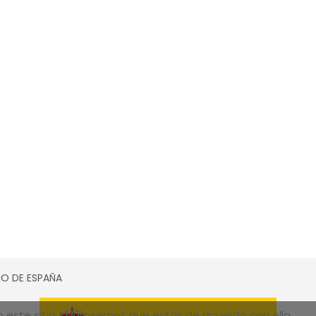
SMO DE ESPAÑA
do este sitio, asumiremos que estás de acuerdo con ello.