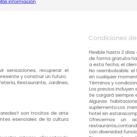
Más información
Condiciones de
.
Flexible hasta 2 días
de forma gratuita ha
a esta fecha, el cli
r sensaciones, recuperar el
No reembolsable: el 
 presente y construir un futuro.
en cualquier moment
etería, Restaurante, Jardines,
Términos y condicio
Los precios incluyen e
Se cargará siempre e
Algunas habitacione
suplemento.Los men
paredes? son trocitos de arte
hotel sin estaracom
ntes esenciales de la cultura
Ofrecemos un acc
restaurante,contan
con diversidad funcio