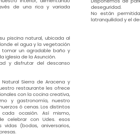
uestro interior, alimentando
Disponemos de parki
ravés de una rica y variada
deseguridad.
No están permitid
latranquilidad y el 
u piscina natural, ubicada al
 donde el agua y la vegetación
de tomar un agradable baño y
la iglesia de la Asunción.
dad y disfrutar del descanso
 Natural Sierra de Aracena y
nuestro restaurante les ofrece
onales con la cocina creativa,
orno y gastronomía, nuestro
uerzos ó cenas. Los distintos
a cada ocasión. Así mismo,
de celebrar con Udes. esos
vidas (bodas, aniversarios,
presas.