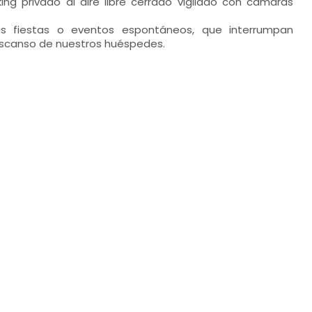
ng privado al aire libre cerrado vigilado con cámaras
as fiestas o eventos espontáneos, que interrumpan
descanso de nuestros huéspedes.