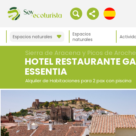
Espacios
Espacios naturales
Activid
naturales
Sierra de Aracena y Picos de Aroche
HOTEL RESTAURANTE GA
ESSENTIA
Alquiler de Habitaciones para 2 pax con piscina