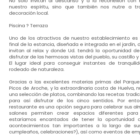
No solo invitan al descanso y a la reconexión con n
nuestro espíritu, sino que también nos nutre a t
decoración local.
Piscina ? Terraza
Uno de los atractivos de nuestro establecimiento es s
final de la estancia, diseñada e integrada en el jardín,
invitan al relax y donde Ud. tendrá la oportunidad 
disfrutar de las hermosas vistas del pueblo, su castillo y 
El lugar ideal para conseguir instantes de tranquili
rodeado de naturaleza.
Gracias a las excelentes materias primas del Parque
Picos de Aroche, y la extraordinaria costa de Huelva, 
una selección de platos, combinando las recetas tradici
para así disfrutar de los cinco sentidos. Por ent
restaurante es una opción segura para celebrar sus alm
salones permiten crear espacios diferentes par
estaríamos encantados de tener la oportunidad 
acontecimientos tan importantes a la largo de sus 
cumpleaños, celebraciones?), así como eventos de em