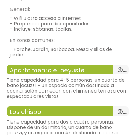
General:
-
wifi u otro acceso a internet
-
preparado para discapacitados
-
incluye:
sábanas, toallas,
En zonas comunes:
- Porche, Jardín, Barbacoa, Mesa y sillas de
jardín
Apartamento el peyuste
Tiene capacidad para 4-5 personas, un cuarto de
baño jacuzzi, y un espacio común destinado a
cocina, salón comedor, con chimenea terraza con
espectaculares vistas
salón comedor
Los chispo
-
sofá-cama, sillas = 4, mesa de centro,
-
tv,
Tiene capacidad para dos o cuatro personas.
-
estufa de leña,
Dispone de un dormitorio, un cuarto de baño
cocina
jacuzzi, y un espacio común destinado a cocina,