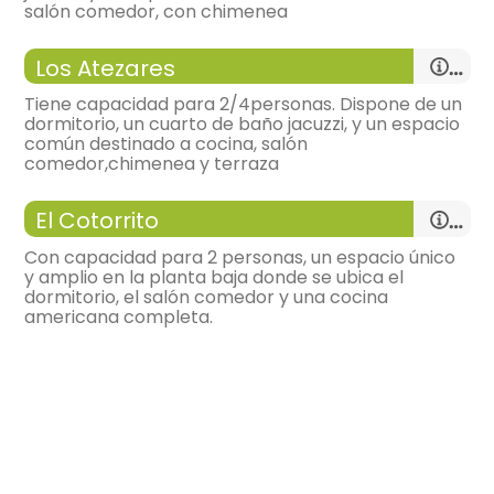
-
cocina abierta al salón
salón comedor, con chimenea
-
vitrocerámicamicroondas, frigorífico bajo
encimera,
salón comedor
Los Atezares
-
menaje de cocina, cafetera, tostadora,
-
sofá tres plazas, sillas = 4, mesa de comedor,
-
mesa,
-
tv,
Tiene capacidad para 2/4personas. Dispone de un
-
estufa de leña,
dormitorio, un cuarto de baño jacuzzi, y un espacio
-
muy luminoso,
común destinado a cocina, salón
cocina
comedor,chimenea y terraza
-
vitrocerámicamicroondas, frigorífico bajo
encimera,
salón comedor
El Cotorrito
-
menaje de cocina, cafetera, tostadora,
-
sofá tres plazas, sillas = 4, mesa de comedor,
habitación de matrimonio
-
tv,
Con capacidad para 2 personas, un espacio único
- cama de matrimonio (135x190 cm.)
-
estufa de leña,
y amplio en la planta baja donde se ubica el
cocina
dormitorio, el salón comedor y una cocina
armario,
-
vitrocerámicamicroondas, frigorífico bajo
americana completa.
encimera,
-
menaje de cocina, cafetera, tostadora,
salón
habitación de matrimonio
-
sillón = 2, mesa de centro,
- cama de matrimonio (135x190 cm.)
-
tv,
-
estufa de leña,
armario,
cocina
-
vitrocerámicamicroondas, frigorífico bajo
habitación de matrimonio
encimera,
habitación de matrimonio