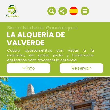
Sierra Norte de Guadalajara
LA ALQUERÍA DE
VALVERDE
Cuatro apartamentos con vistas a la
montaña, wifi gratis, jardín y totalmente
equipados para favorecer la estancia.
+ info
Reservar