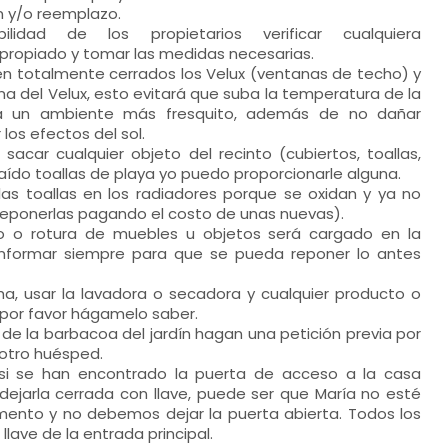
n y/o reemplazo.
lidad de los propietarios verificar cualquiera
ropiado y tomar las medidas necesarias.
en totalmente cerrados los Velux (ventanas de techo) y
ina del Velux, esto evitará que suba la temperatura de la
 un ambiente más fresquito, además de no dañar
los efectos del sol.
sacar cualquier objeto del recinto (cubiertos, toallas,
raído toallas de playa yo puedo proporcionarle alguna.
las toallas en los radiadores porque se oxidan y ya no
reponerlas pagando el costo de unas nuevas).
zo o rotura de muebles u objetos será cargado en la
 Informar siempre para que se pueda reponer lo antes
ha, usar la lavadora o secadora y cualquier producto o
a por favor hágamelo saber.
r de la barbacoa del jardín hagan una petición previa por
 otro huésped.
si se han encontrado la puerta de acceso a la casa
dejarla cerrada con llave, puede ser que María no esté
nto y no debemos dejar la puerta abierta. Todos los
lave de la entrada principal.