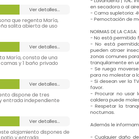
- Lavandería | 10€: 
en secadora o al aire 
ver detalles...
- Cama supletoria: 
- Pernoctación de m
asona que regenta María,
a salita abierta de uso
NORMAS DE LA CASA:
- No está permitido 
- No está permitid
ver detalles...
pueden atraer insect
zonas comunes para 
ta María, consta de una
tranquilamente en u
 camas y 1 baño privado
n vez de baño).
- Se ruega moverse 
para no molestar a 
- Si desean ver la T
ver detalles...
favor.
- Procurar no usar l
iento dispone de tres
caldera puede moles
 y entrada independiente
n vez de baño).
- Respetar la tranq
nocturnas.
ver detalles...
dor,
Además le informam
 este alojamiento dispones de
- Cualquier daño de
 patio y entrada