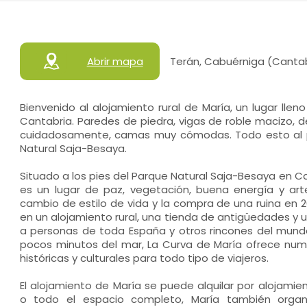
Abrir mapa
Terán, Cabuérniga (Cantab
Bienvenido al alojamiento rural de María, un lugar lle
Cantabria. Paredes de piedra, vigas de roble macizo, 
cuidadosamente, camas muy cómodas. Todo esto al p
Natural Saja-Besaya.
Situado a los pies del Parque Natural Saja-Besaya en Can
es un lugar de paz, vegetación, buena energía y a
cambio de estilo de vida y la compra de una ruina en 2
en un alojamiento rural, una tienda de antigüedades y 
a personas de toda España y otros rincones del mun
pocos minutos del mar, La Curva de María ofrece nume
históricas y culturales para todo tipo de viajeros.
El alojamiento de María se puede alquilar por alojamien
o todo el espacio completo, María también organi