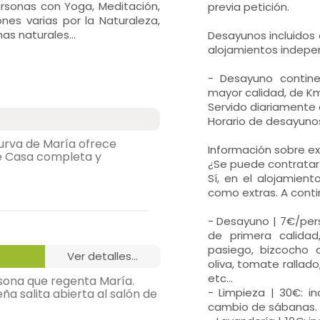
rsonas con Yoga, Meditación,
previa petición.
nes varias por la Naturaleza,
s naturales...
Desayunos incluidos 
alojamientos indepen
- Desayuno contine
mayor calidad, de Km
Servido diariamente 
Horario de desayunos
urva de María ofrece
Información sobre ex
de Casa completa y
¿Se puede contratar 
Sí, en el alojamien
como extras. A cont
- Desayuno | 7€/pers
de primera calida
pasiego, bizcocho 
ver detalles...
oliva, tomate rallado
etc...
asona que regenta María.
- Limpieza | 30€: i
 salita abierta al salón de
cambio de sábanas.