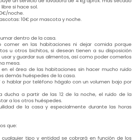
incluye un servicio de lavadora de 4 kg aprox. más secado
libre si hace sol.
40€/noche.
ascotas: 10€ por mascota y noche.
fumar dentro de la casa.
o comer en las habitaciones ni dejar comida porque
os u otros bichitos, si desean tienen a su disposición
usar y guardar sus alimentos, así como poder comerlos
na mesa.
en el área de las habitaciones sin hacer mucho ruido
los demás huéspedes de la casa.
V o hablar por teléfono hágalo con un volumen bajo por
a ducha a partir de las 12 de la noche, el ruido de la
tar a los otros huéspedes.
uilidad de la casa y especialmente durante las horas
os que:
 cualquier tipo y entidad se cobrará en función de los