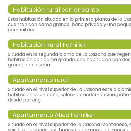
Habitación rural con encanto
habitación doble
Esta habitación situada en la primera planta de la C
cuentan con cama grande, baño privado y una pequeñ
comunitario.
- cama de matrimonio
Habitación Rural Familiar
Calefacción,
armario,
habitación doble
Situada en la segunda planta de La Casona que regen
habitación con cama grande, una habitación con dos
- Habitación con cuarto de baño (con ducha e
grande con ducha
Incluye:
- cama de matrimonio
WC,
lavabo,
ducha,
toallas,
Apartamento rural
Calefacción,
armario,
habitación doble
Situado en el nivel superior de La Casona este alojam
habitaciones, un baño, salón-comedor-cocina, patio
- Habitación con cuarto de baño (con ducha e
desde parking
Incluye:
- cama de matrimonio
salón
WC,
lavabo,
ducha,
toallas,
Apartamento Ático Familiar
-
sofá tres plazas = 2, sillas = 6, mesa de come
Calefacción,
armario,
-
tv,
Situado en el nivel superior de la Casona Montañesa,
-
calefacción,
seis habitaciones, dos baños, salón-comedor-cocina,