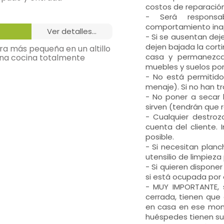
costos de reparació
- Será responsabi
comportamiento inap
ver detalles...
or = 2,
- Si se ausentan dej
dejen bajada la cort
ra más pequeña en un altillo
casa y permanezca
 una cocina totalmente
muebles y suelos por 
- No está permitido 
menaje). Si no han t
dor,
- No poner a secar 
sirven (tendrán que 
- Cualquier destro
cuenta del cliente.
posible.
- Si necesitan planc
utensilio de limpiez
- Si quieren dispone
si está ocupada por
- MUY IMPORTANTE, 
cerrada, tienen que 
en casa en ese mome
huéspedes tienen su l