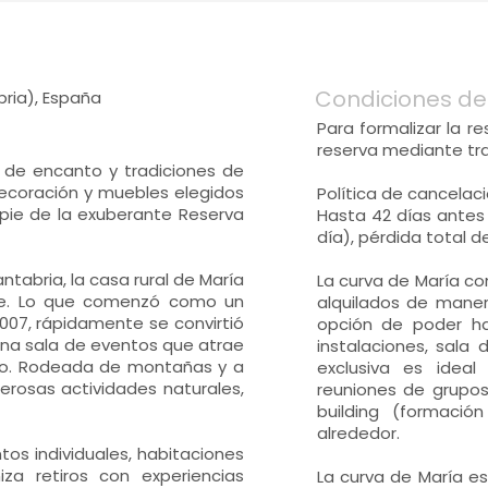
Condiciones de
ria), España
Para formalizar la r
reserva mediante tra
no de encanto y tradiciones de
decoración y muebles elegidos
Política de cancelaci
ie de la exuberante Reserva
Hasta 42 días antes 
día), pérdida total d
tabria, la casa rural de María
La curva de María co
rte. Lo que comenzó como un
alquilados de maner
007, rápidamente se convirtió
opción de poder h
una sala de eventos que atrae
instalaciones, sala
do. Rodeada de montañas y a
exclusiva es ideal 
rosas actividades naturales,
reuniones de grupos
building (formaci
alrededor.
tos individuales, habitaciones
za retiros con experiencias
La curva de María e