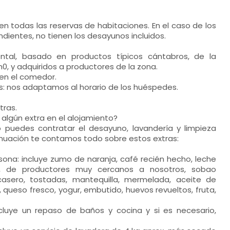
en todas las reservas de habitaciones. En el caso de los
dientes, no tienen los desayunos incluidos.
ntal, basado en productos típicos cántabros, de la
0, y adquiridos a productores de la zona.
en el comedor.
: nos adaptamos al horario de los huéspedes.
tras.
algún extra en el alojamiento?
to puedes contratar el desayuno, lavandería y limpieza
inuación te contamos todo sobre estos extras:
ona: incluye zumo de naranja, café recién hecho, leche
d, de productores muy cercanos a nosotros, sobao
casero, tostadas, mantequilla, mermelada, aceite de
, queso fresco, yogur, embutido, huevos revueltos, fruta,
ncluye un repaso de baños y cocina y si es necesario,