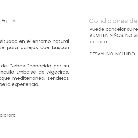
Condiciones de
, España
Puede cancelar su re
ADMITEN NIÑOS. NO S
 situado en el entorno natural
acceso.
nte para parejas que buscan
DESAYUNO INCLUIDO.
r de Gebas ?conocido por su
anquilo Embalse de Algeciras,
sque mediterráneo, senderos
de la experiencia.
aloran: