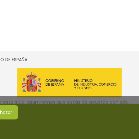
SMO DE ESPAÑA
do este sitio, asumiremos que estás de acuerdo con ello.
hazar