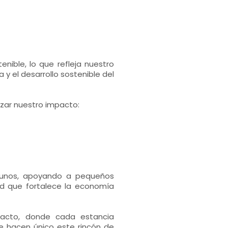
ible, lo que refleja nuestro
y el desarrollo sostenible del
zar nuestro impacto:
yunos, apoyando a pequeños
d que fortalece la economía
acto, donde cada estancia
ue hacen único este rincón de