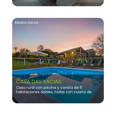
los cañones y viñedos de la Ribeira Sacra.
Ribeira Sacra
CASA DAS XACIAS
Casa rural con piscina y consta de 6
habitaciones dobles, todas con cuarto de
baño propio, salón, comedor y cocina.