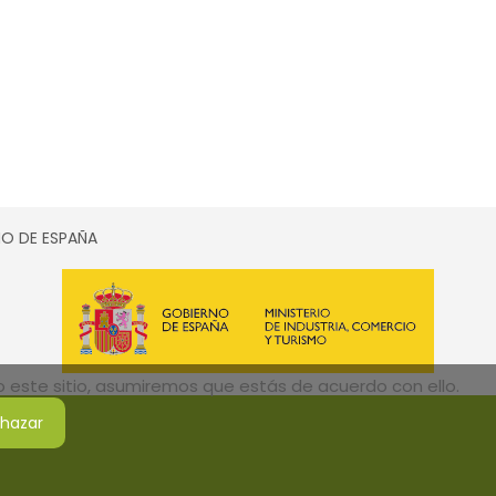
SMO DE ESPAÑA
do este sitio, asumiremos que estás de acuerdo con ello.
hazar