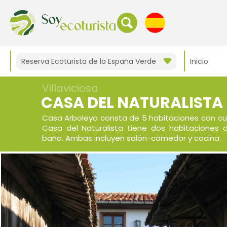
Reserva Ecoturista de la España Verde
Inicio
Villaviciosa
CASA DEL NATURALISTA
Casa Arboleya consta de 5 habitaciones con cu
Casa del Naturalista tiene dos habitaciones 
baño. Ambas incluyen salón-comedor y cocina.