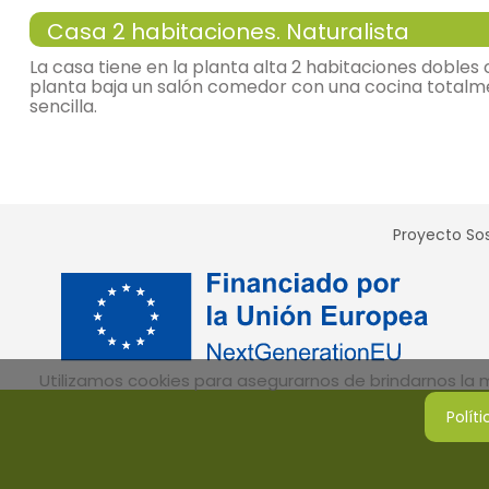
Casa 2 habitaciones. Naturalista
La casa tiene en la planta alta 2 habitaciones dobles
planta baja un salón comedor con una cocina totalm
sencilla.
salón comedor
-
sillón = 2, sofá tres plazas, sillas = 6, mesa de centro, mesa de
comedor,
-
tv,
-
muy luminoso,
Proyecto Sos
cocina
-
cocina abierta al salón
-
vitrocerámicahorno, microondas, frigorífico,
-
menaje de cocina, cafetera, tostadora,
-
mesa de desayuno,
Utilizamos cookies para asegurarnos de brindarnos la me
habitación con dos camas
Polít
- cama individual = 2 (100x190 cm.)