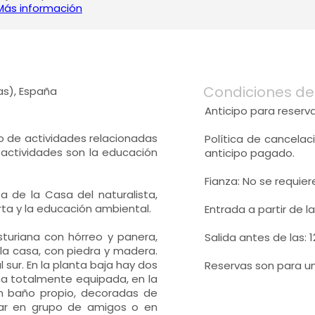
Más información
Condiciones de
ias), España
Anticipo para reserva
to de actividades relacionadas
Política de cancelac
 actividades son la educación
anticipo pagado.
Fianza: No se requier
 de la Casa del naturalista,
ta y la educación ambiental.
Entrada a partir de la
sturiana con hórreo y panera,
Salida antes de las: 1
 la casa, con piedra y madera.
 sur. En la planta baja hay dos
Reservas son para u
a totalmente equipada, en la
on baño propio, decoradas de
star en grupo de amigos o en