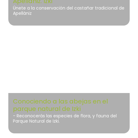
Apellániz. Izki
Únete a la conservación del castañar tradicional de
Apellániz
Izki
Conociendo a las abejas en el
parque natural de Izki
- Reconocerás las especies de flora, y fauna del
Parque Natural de Izki.