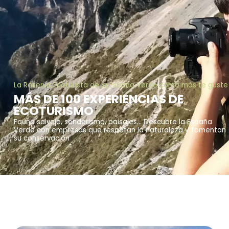
La Reserva Ecoturista de la España Verde como más te guste
MÁS DE 100 EXPERIENCIAS DE
ECOTURISMO
Fauna salvaje, senderismo, paisajes… Descubre la España
Verde con empresas que respetan la naturaleza y fomentan
su conservación