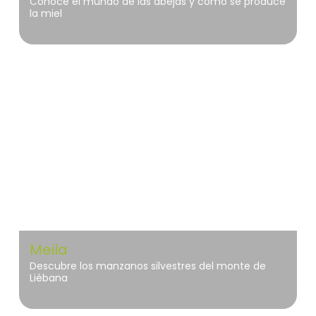
Conoce el mundo de las abejas y cómo se produce
la miel
Liébana
Meila
Descubre los manzanos silvestres del monte de
Liébana