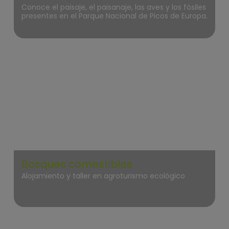
Conoce el paisaje, el paisanaje, las aves y los fósiles
presentes en el Parque Nacional de Picos de Europa.
Picos de Europa
Bosques comestibles
Alojamiento y taller en agroturismo ecológico
Fuentes del Narcea