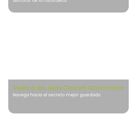
disfrutar de la naturaleza
Islas Atlánticas de Galicia
Visita a las Islas Cies en Monocasco
Navega hacia el secreto mejor guardado
Islas Atlánticas de Galicia