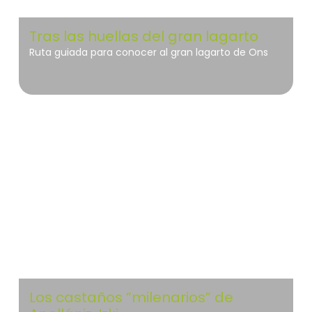
Tras las huellas del gran lagarto
Ruta guiada para conocer al gran lagarto de Ons
Izki
Los castaños “milenarios” de