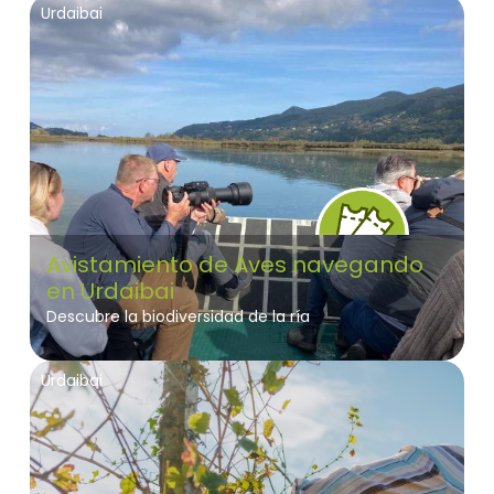
Urdaibai
Avistamiento de Aves navegando
en Urdaibai
Descubre la biodiversidad de la ría
Urdaibai