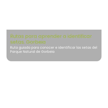
Rutas para aprender a identificar
setas. Gorbeia
Ruta guiada para conocer e identificar las setas del
Parque Natural de Gorbeia
Islas Atlánticas de Galicia