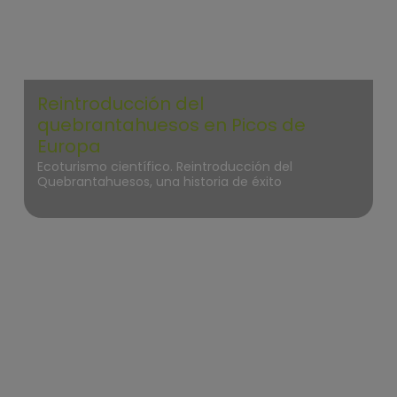
Reintroducción del
quebrantahuesos en Picos de
Europa
Ecoturismo científico. Reintroducción del
Quebrantahuesos, una historia de éxito
internacional
Picos de Europa