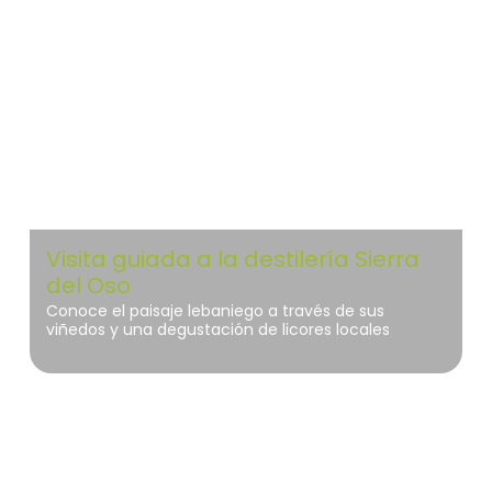
Liébana
Visita guiada a la destilería Sierra
del Oso
Conoce el paisaje lebaniego a través de sus
viñedos y una degustación de licores locales
Picos de Europa