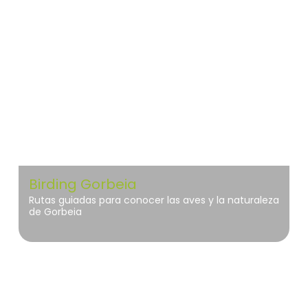
Gorbeia
Birding Gorbeia
Rutas guiadas para conocer las aves y la naturaleza
de Gorbeia
Gorbeia