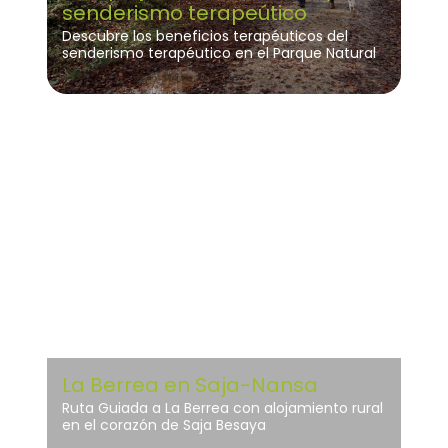
senderismo terapeútico
Descubre los beneficios terapéuticos del
senderismo terapéutico en el Parque Natural
de Valderejo
Saja Nansa
La Berrea en Saja-Nansa
Ruta Guiada a La Berrea con alojamiento rural
en el corazón de Saja Besaya