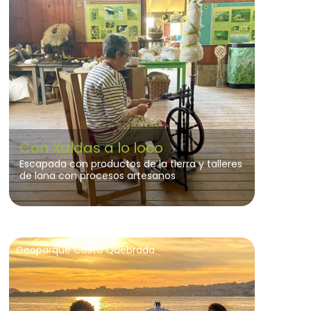
Con Xaldas a lo loco
Escapada con productos de la tierra y talleres
de lana con procesos artesanos
Geoparque Costa Quebrada