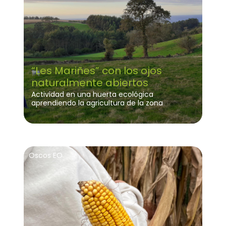
“Les Mariñes” con los ojos
naturalmente abiertos
Actividad en una huerta ecológica
aprendiendo la agricultura de la zona
Oscos EO