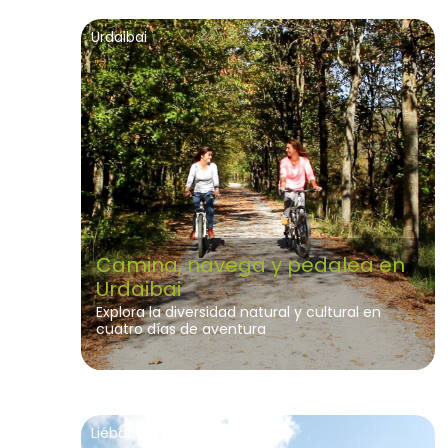
Urdaibai
Camina, navega y pedalea en
Urdaibai
Explora la diversidad natural y cultural en
cuatro días de aventura
Liébana