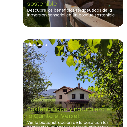
sostenible
Descubre los beneficios terapéuticos de la
inmersión sensorial en un bosque sostenible
Villaviciosa
Sostenibilidad y naturaleza en
la Quinta el Verxel
Ver la bioconstrucción de la casa con los