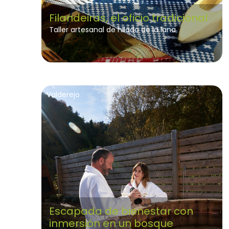
Filandeiras, el oficio tradicional
Taller artesanal de hilado de la lana
Valderejo
Escapada de bienestar con
inmersión en un bosque