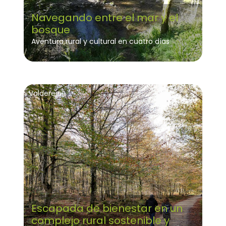
Navegando entre el mar y el
bosque
Aventura rural y cultural en cuatro días
Valderejo
Escapada de bienestar en un
complejo rural sostenible y