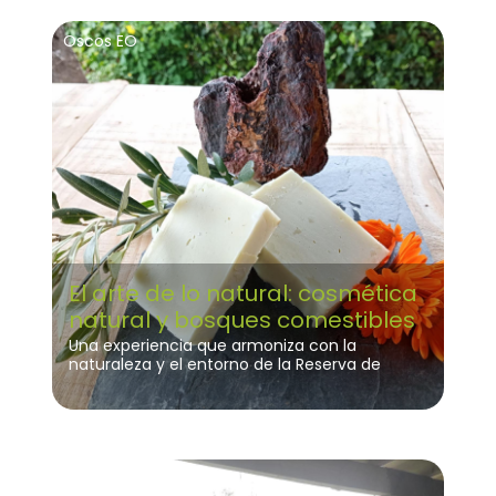
Oscos EO
El arte de lo natural: cosmética
natural y bosques comestibles
Una experiencia que armoniza con la
naturaleza y el entorno de la Reserva de
Biosfera Río Eo, Oscos y Terras de Burón
Dia 1
Villaviciosa