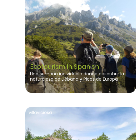
Ecotourism in Spanish
Una semana inolvidable donde descubrir la
naturaleza de Liébana y Picos de Europa
mientras aprendes español.
Villaviciosa