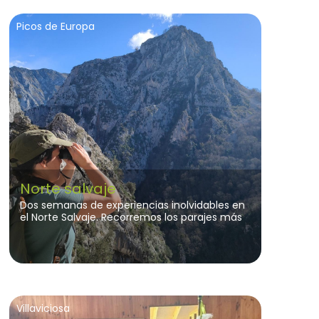
Picos de Europa
Norte salvaje
Dos semanas de experiencias inolvidables en
el Norte Salvaje. Recorremos los parajes más
impresionantes de la cordillera, por valles
abruptos, bosques infinitos y lagos cristalinos.
Villaviciosa