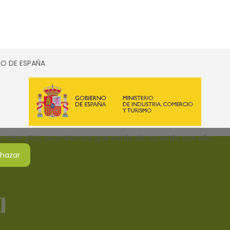
SMO DE ESPAÑA
do este sitio, asumiremos que estás de acuerdo con ello.
hazar