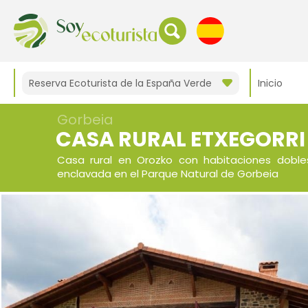
Reserva Ecoturista de la España Verde
Inicio
Gorbeia
CASA RURAL ETXEGORRI
Casa rural en Orozko con habitaciones dobles
enclavada en el Parque Natural de Gorbeia