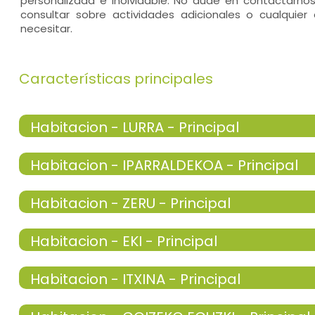
personalizada e inolvidable. No dude en contactarnos
consultar sobre actividades adicionales o cualquie
necesitar.
Características principales
Habitacion - LURRA - Principal
Habitacion - IPARRALDEKOA - Principal
habitación doble
Habitacion - ZERU - Principal
habitación doble
- cama individual = 2 (90x190 cm.)
Habitacion - EKI - Principal
TV,
Calefacción,
habitación doble
bonitas vistas,
- cama de matrimonio (150x190 cm.)
Habitacion - ITXINA - Principal
- habitación con cuarto de baño. Incluye:
habitación doble
TV,
Calefacción,
bonitas vistas,
- cama de matrimonio (150x190 cm.)