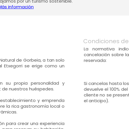
jamos por un turismo sostenible.
Más información
Condiciones de
La normativa indi
cancelación sobre la
Natural de Gorbeia, a tan solo
reservada:
al Etxegorri se erige como un
n su propia personalidad y
Si cancelas hasta los
t de nuestros huéspedes.
devuelve el 100% del
cliente no se presen
 establecimiento y emprenda
el anticipo).
re la rica gastronomía local o
rámicas.
ón para crear una experiencia