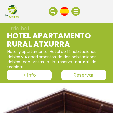
Urdaibai
HOTEL APARTAMENTO
RURAL ATXURRA
Hotel y apartamento. Hotel de 12 habitaciones
dobles y 4 apartamentos de dos habitaciones
dobles con vistas a la reserva natural de
Urdaibai
+ info
Reservar