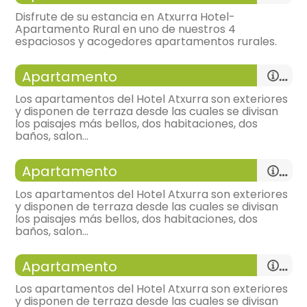
Disfrute de su estancia en Atxurra Hotel-
Apartamento Rural en uno de nuestros 4
espaciosos y acogedores apartamentos rurales.
habitación doble
salón
- cama individual = 2 (200x190 cm.)
Apartamento
-
sillón, sofá dos plazas, sillas = 4,
-
tv,
Los apartamentos del Hotel Atxurra son exteriores
TV,
Calefacción,
-
bonitas vistas,
y disponen de terraza desde las cuales se divisan
cocina
los paisajes más bellos, dos habitaciones, dos
- habitación con cuarto de baño. Incluye:
-
cocina americana integrada en el salón
baños, salon...
-
vitrocerámicahorno, microondas, frigorífico
WC,
lavabo,
ducha,
bajo encimera,
salón
Apartamento
-
mesa,
-
sillón, sofá dos plazas, sillas = 4,
-
tv,
Los apartamentos del Hotel Atxurra son exteriores
-
bonitas vistas,
y disponen de terraza desde las cuales se divisan
cocina
los paisajes más bellos, dos habitaciones, dos
-
cocina americana integrada en el salón
baños, salon...
-
vitrocerámicahorno, microondas, frigorífico
habitación de matrimonio
bajo encimera,
salón
habitación doble
Apartamento
-
mesa,
-
sillón, sofá dos plazas, sillas = 4,
- cama de matrimonio (200x180 cm.)
- cama individual = 2 (200x190 cm.)
-
tv,
Los apartamentos del Hotel Atxurra son exteriores
-
bonitas vistas,
y disponen de terraza desde las cuales se divisan