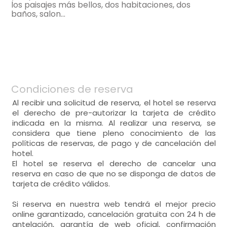
Minibar,
bonitas vistas,
cocina
los paisajes más bellos, dos habitaciones, dos
-
cocina americana integrada en el salón
baños, salon...
-
vitrocerámicahorno, microondas, frigorífico
- habitación con cuarto de baño. Incluye:
- habitación con cuarto de baño. Incluye:
bajo encimera,
salón
habitación doble
-
mesa,
-
sillón, sofá dos plazas, sillas = 4,
WC,
lavabo,
bañera,
WC,
lavabo,
ducha,
- cama individual = 2 (200x190 cm.)
-
tv,
-
bonitas vistas,
secador de pelo,
bonitas vistas,
cocina
-
cocina americana integrada en el salón
Condiciones de reserva
-
vitrocerámicahorno, microondas, frigorífico
- habitación con cuarto de baño. Incluye:
bajo encimera,
Al recibir una solicitud de reserva, el hotel se reserva
habitación doble
-
mesa,
el derecho de pre-autorizar la tarjeta de crédito
WC,
lavabo,
ducha,
- cama individual = 2 (200x190 cm.)
indicada en la misma. Al realizar una reserva, se
habitación doble
secador de pelo,
considera que tiene pleno conocimiento de las
bonitas vistas,
- cama individual = 2 (200x190 cm.)
políticas de reservas, de pago y de cancelación del
hotel.
El hotel se reserva el derecho de cancelar una
- habitación con cuarto de baño. Incluye:
- habitación con cuarto de baño. Incluye:
habitación doble
reserva en caso de que no se disponga de datos de
tarjeta de crédito válidos.
WC,
lavabo,
ducha,
WC,
lavabo,
ducha,
- cama individual = 2 (200x190 cm.)
habitación doble
secador de pelo,
secador de pelo,
Si reserva en nuestra web tendrá el mejor precio
bonitas vistas,
- cama individual = 2 (200x190 cm.)
online garantizado, cancelación gratuita con 24 h de
antelación, garantía de web oficial, confirmación