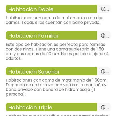
Habitación Doble
Habitaciones con cama de matrimonio o de dos
camas. Todas ellas cuentan con baño privado.
Habitación Familiar
Este tipo de habitación es perfecta para familias
con dos niños. Tiene una cama supletoria de 1,50
cm y dos camas de 90 cm. No es posible alojarse 4
habitación individual
adultos.
- cama individual = 2 (90x190 cm.)
- cama de matrimonio (150x190 cm.)
Habitación Superior
Habitaciones con cama de matrimonio de 1,50cm.
Calefacción,
armario,
Disponen de un terraza con vistas a la montaña y
baño privado con bañera de hidromasaje ( 1
bonitas vistas,
habitación con tres camas
persona).
- cama individual = 2 (90x190 cm.)
- habitación con cuarto de baño. Incluye:
- cama supletoria para 2 personas
Habitación Triple
WC,
lavabo,
bañera,
toallas,