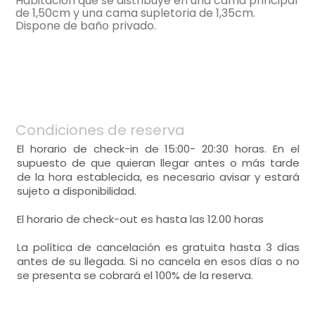
Habitación que se distribuye en una cama principal
Calefacción,
armario,
de 1,50cm y una cama supletoria de 1,35cm.
Dispone de baño privado.
bonitas vistas,
habitación doble
- cama de matrimonio (150x190 cm.)
- habitación con cuarto de baño. Incluye:
Calefacción,
armario,
WC,
lavabo,
ducha,
toallas,
terraza-solarium,
bonitas vistas,
habitación individual
Condiciones de reserva
- cama de matrimonio (150x190 cm.)
El horario de check-in de 15:00- 20:30 horas. En el
- habitación con cuarto de baño. Incluye:
- cama supletoria para 1 persona
supuesto de que quieran llegar antes o más tarde
de la hora establecida, es necesario avisar y estará
WC,
lavabo,
Bañera Hidromasaje,
sujeto a disponibilidad.
Calefacción,
armario,
toallas,
El horario de check-out es hasta las 12.00 horas
bonitas vistas,
La política de cancelación es gratuita hasta 3 días
- habitación con cuarto de baño. Incluye:
antes de su llegada. Si no cancela en esos días o no
se presenta se cobrará el 100% de la reserva.
WC,
lavabo,
bañera,
toallas,