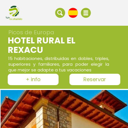
Picos de Europa
HOTEL RURAL EL
REXACU
15 habitaciones, distribuidas en dobles, triples,
superiores y familiares, para poder elegir la
que mejor se adapte a tus vacaciones
+ info
Reservar