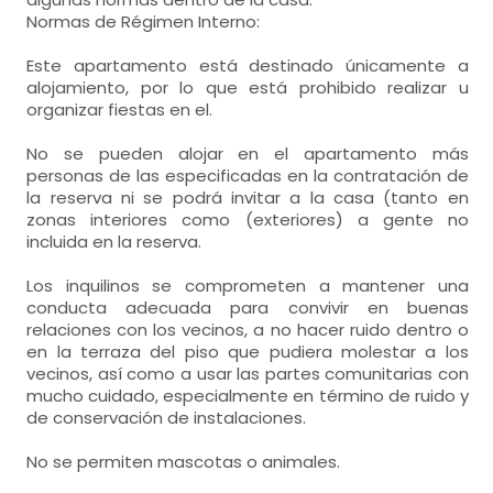
Normas de Régimen Interno:
habitación doble
Este apartamento está destinado únicamente a
alojamiento, por lo que está prohibido realizar u
- cama individual = 2 (190x180 cm.)
organizar fiestas en el.
No se pueden alojar en el apartamento más
personas de las especificadas en la contratación de
la reserva ni se podrá invitar a la casa (tanto en
zonas interiores como (exteriores) a gente no
incluida en la reserva.
habitación doble
- cama individual = 2 (190x180 cm.)
Los inquilinos se comprometen a mantener una
conducta adecuada para convivir en buenas
relaciones con los vecinos, a no hacer ruido dentro o
en la terraza del piso que pudiera molestar a los
vecinos, así como a usar las partes comunitarias con
mucho cuidado, especialmente en término de ruido y
de conservación de instalaciones.
habitación doble
No se permiten mascotas o animales.
- cama individual (180x190 cm.)