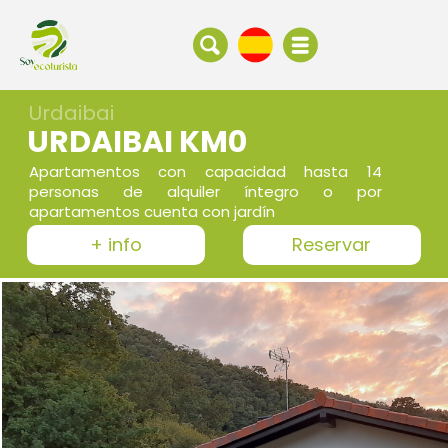
Urdaibai
URDAIBAI KM0
Apartamentos con capacidad hasta 14
personas de alquiler íntegro o por
apartamentos cuenta con jardín
+ info
Reservar