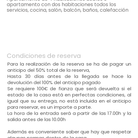
apartamento con dos habitaciones todos los
servicios, cocina, salón, balcón, baños, calefacción
salón
-
sillón = 4, sillas = 4,
-
tv,
-
muy luminoso,
cocina
-
vitrocerámicamicroondas, frigorífico,
Condiciones de reserva
-
menaje de cocina, cafetera,
-
mesa,
Para la realización de la reserva se ha de pagar un
anticipo del 50% total de la reserva,
Hasta 30 días antes de la llegada se hace la
devolución del 100% del anticipo pagado
Se requiere 100€ de fianza que será devuelta si el
estado de la casa está en perfectas condiciones, al
igual que su entrega, no está incluida en el anticipo
habitación doble
para reservar, es un importe a parte.
- cama individual = 2 (180x90 cm.)
La hora de la entrada será a partir de las 17.00h y la
salida antes de las 10.00h
Además es conveniente saber que hay que respetar
algunas normas dentro de la casa.