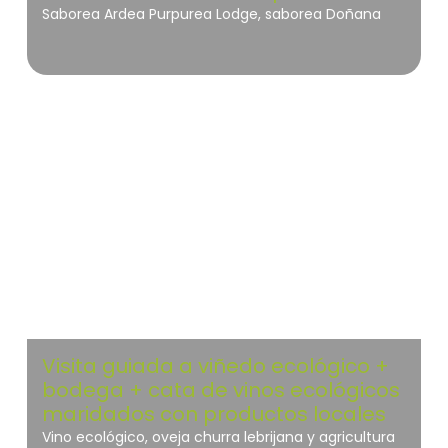
Saborea Ardea Purpurea Lodge, saborea Doñana
Restaurante recomendado en la Guia Michelin
desde 2012, en Ardea Purpurea Lodge junto al
Parque Natural de Donana. Arroces, ibericos y atun
de almadraba.
Doñana
Visita guiada a viñedo ecológico +
bodega + cata de vinos ecológicos
maridados con productos locales
Vino ecológico, oveja churra lebrijana y agricultura