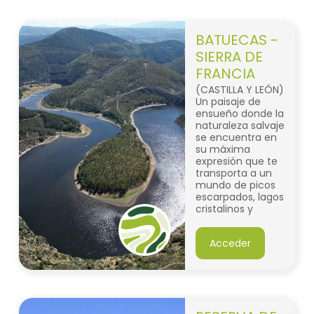
BATUECAS -
SIERRA DE
FRANCIA
(CASTILLA Y LEÓN)
Un paisaje de
ensueño donde la
naturaleza salvaje
se encuentra en
su máxima
expresión que te
transporta a un
mundo de picos
escarpados, lagos
cristalinos y
bosques
centenarios que
Acceder
guardan secretos
ancestrales.