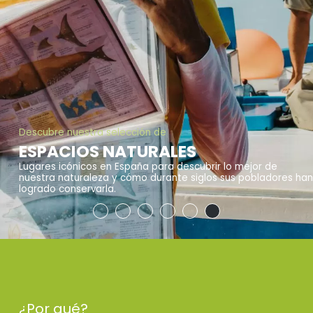
Descubre nuestra selección de
ESPACIOS NATURALES
Lugares icónicos en España para descubrir lo mejor de
nuestra naturaleza y cómo durante siglos sus pobladores han
logrado conservarla.
¿Por qué?