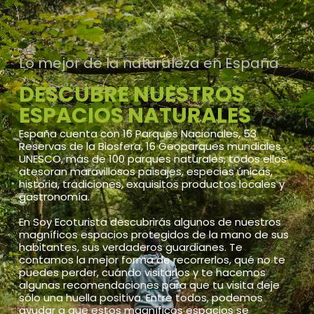
Lo mejor de la naturaleza en España
DESCUBRE NUESTROS
ESPACIOS NATURALES
España cuenta con 16 Parques Nacionales, 53
Reservas de la Biosfera, 16 Geoparques mundiales
UNESCO, más de 100 parques naturales, todos ellos
atesoran maravillosos paisajes, especies únicas,
historia, tradiciones, exquisitos productos locales y
gastronomía.
En Soy Ecoturista descubrirás algunos de nuestros
magníficos espacios protegidos de la mano de sus
habitantes, sus verdaderos guardianes. Te
contamos la mejor forma de recorrerlos, qué no te
puedes perder, cuándo visitarlos y te hacemos
algunas recomendaciones para que tu visita deje
sólo una huella positiva. Entre todos, podemos
ayudar a que estos magníficos espacios se