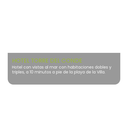
HOTEL TORRE DEL CONDE
Hotel con vistas al mar con habitaciones dobles y
triples, a 10 minutos a pie de la playa de la Villa.
La Gomera