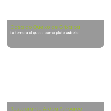
Casa do Queixo de Grixalba
La ternera al queso como plato estrella
Doñana
Restaurante Ardea Purpurea