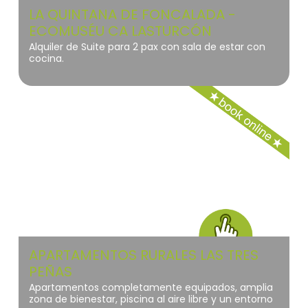
LA QUINTANA DE FONCALADA -
ECOMUSÉU CA LASTURCÓN
Alquiler de Suite para 2 pax con sala de estar con
cocina.
La Siberia
APARTAMENTOS RURALES LAS TRES
PEÑAS
Apartamentos completamente equipados, amplia
zona de bienestar, piscina al aire libre y un entorno