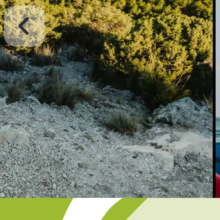
Disfrutar y proteger la naturaleza
EXPERIENCIAS DE AUTÉ
EN ESPACIOS NATURALE
Con anfitriones que contribuyen la conservación de
Ver más