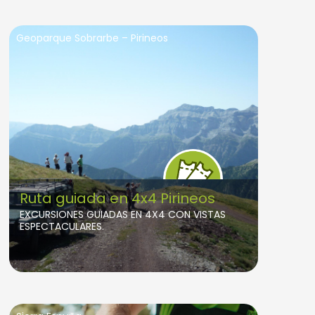
Geoparque Sobrarbe – Pirineos
Ruta guiada en 4x4 Pirineos
EXCURSIONES GUIADAS EN 4X4 CON VISTAS
ESPECTACULARES.
Salidas desde Aínsa, Huesca.
Panorámicas impresionantes, aire puro y
explicaciones amenas convierten cada
excursión 4x4 en un viaje inolvidable por el
corazón del Pirineo, siempre con la máxima