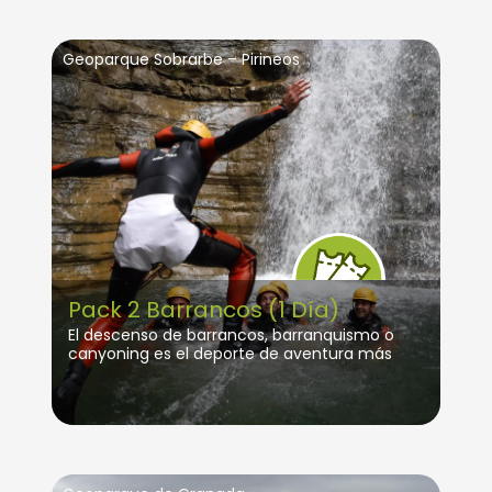
Geoparque Sobrarbe – Pirineos
Pack 2 Barrancos (1 Día)
El descenso de barrancos, barranquismo o
canyoning es el deporte de aventura más
practicado en Huesca.
Pero no pretendemos quedarnos solo con
eso. Gracias a nuestro compromiso con la
sostenibilidad, el patrimonio y el medio
natural, tu experiencia será toda una
inmersión en nuestro territorio. Los guías muy