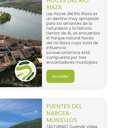
HOCES DEL RÍO
RIAZA
Las Hoces del Río Riaza es
un destino muy apropiado
para los amantes de la
naturaleza y la historia.
Dentro de él, se encuentra
el Parque natural Hoces
del río Riaza cuya zona de
influencia
socioeconómica está
compuesta por tres
encantadores municipios
que no solo ofrece
paisajes impresionantes,
Acceder
sino también una riqueza
cultural que cautiva a sus
visitantes.
FUENTES DEL
NARCEA-
MUNIELLOS
(ASTURIAS) Cuando viajas