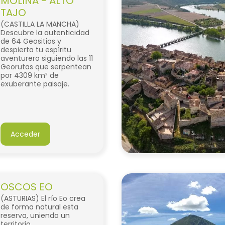
MOLINA - ALTO
TAJO
(CASTILLA LA MANCHA)
Descubre la autenticidad
de 64 Geositios y
despierta tu espíritu
aventurero siguiendo las 11
Georutas que serpentean
por 4309 km² de
exuberante paisaje.
Acceder
OSCOS EO
(ASTURIAS) El río Eo crea
de forma natural esta
reserva, uniendo un
territorio