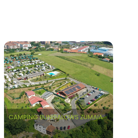
Pineta, Miradores del Pirineo español y
francés, Miradores de Escuaín, Miradores del
Posets desde Viadós, Valle y lago de Urdiceto,
Ibón de Plan y Ruta por la Cruz de Guardia.
CAMPING BUNGALOWS ZUMAIA