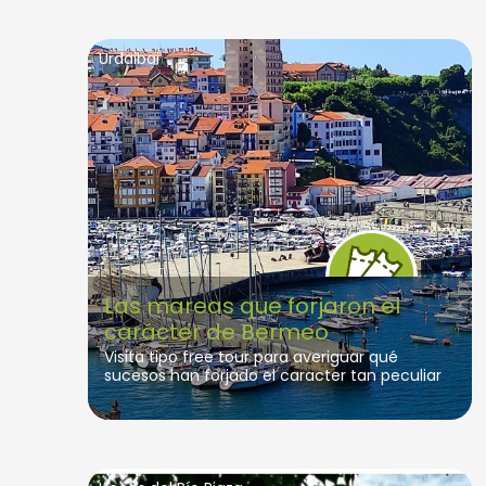
Urdaibai
Las mareas que forjaron el
carácter de Bermeo
Visita tipo free tour para averiguar qué
sucesos han forjado el caracter tan peculiar
de la villa marinera por excelencia de la
Reserva de la Biosfera de Urdaibai. Lo haremos
a través de un relato, para que no se cuele ni
una pizca de aburrimiento.