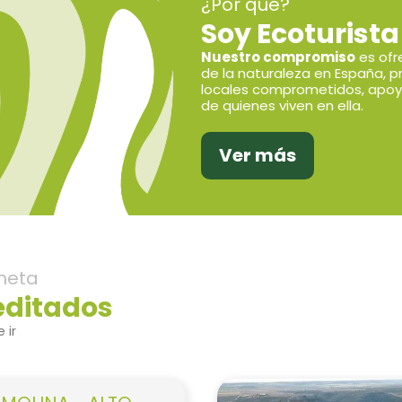
¿Por qué?
Soy Ecoturista
Nuestro compromiso
es ofr
de la naturaleza en España, p
locales comprometidos, apoy
de quienes viven en ella.
Ver más
neta
editados
 ir